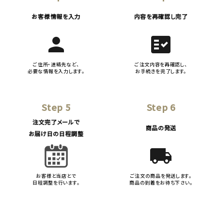
お客様情報を入力
内容を再確認し完了
person
fact_check
ご住所・連絡先など、
ご注文内容を再確認し、
必要な情報を入力します。
お手続きを完了します。
Step 5
Step 6
注文完了メールで
商品の発送
お届け日の日程調整
local_shipping
お客様と当店とで
ご注文の商品を発送します。
日程調整を行います。
商品の到着をお待ち下さい。