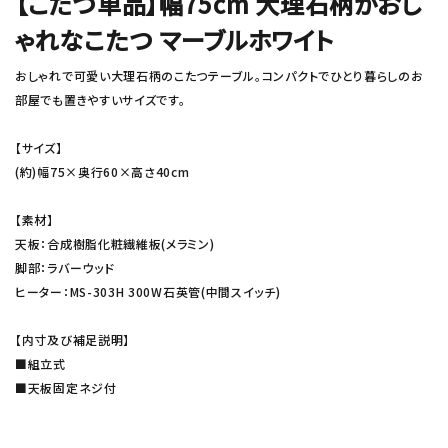
【こたつ単品】幅75cm 大理石柄がおし
ゃれなこたつ マーブルホワイト
おしゃれで可愛い大理石柄のこたつテーブル。コンパクトでひとり暮らしのお
部屋でも置きやすいサイズです。
【サイズ】
(約)幅75×奥行60×高さ40cm
【素材】
天板：合成樹脂化粧繊維板(メラミン)
脚部：ラバーウッド
ヒーター：MS-303H 300W石英管(中間スイッチ)
【内寸及び補足説明】
■組立式
■天板固定ネジ付