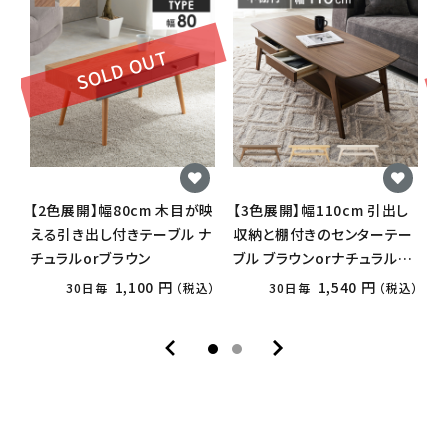
SOLD OUT
【2色展開】幅80cm 木目が映
【3色展開】幅110cm 引出し
3色
える引き出し付きテーブル ナ
収納と棚付きのセンターテー
の
チュラルorブラウン
ブル ブラウンorナチュラルor
S
ホワイトウォッシュ
1,100 円
1,540 円
30日毎
（税込）
30日毎
（税込）