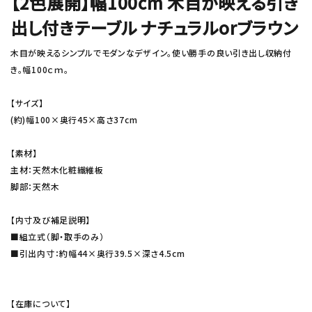
【2色展開】幅100cm 木目が映える引き
出し付きテーブル ナチュラルorブラウン
木目が映えるシンプルでモダンなデザイン。使い勝手の良い引き出し収納付
き。幅100ｃｍ。
【サイズ】
(約)幅100×奥行45×高さ37cm
【素材】
主材：天然木化粧繊維板
脚部：天然木
【内寸及び補足説明】
■組立式（脚・取手のみ）
■引出内寸：約幅44×奥行39.5×深さ4.5cm
【在庫について】