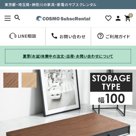
東京都・埼玉県・神奈川の家具・家電のサブスクレンタル
0
search
favorite_border
person
shopping_cart
call
help_outline
LINE相談
お問い合わせ
ご利用ガイド
夏季(お盆)休業中の注文・出荷・お問い合わせについて