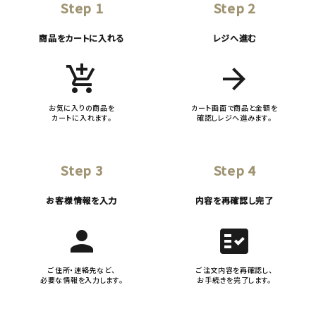
Step 1
Step 2
商品をカートに入れる
レジへ進む
add_shopping_cart
arrow_forward
お気に入りの商品を
カート画面で商品と金額を
カートに入れます。
確認しレジへ進みます。
Step 3
Step 4
お客様情報を入力
内容を再確認し完了
person
fact_check
ご住所・連絡先など、
ご注文内容を再確認し、
必要な情報を入力します。
お手続きを完了します。