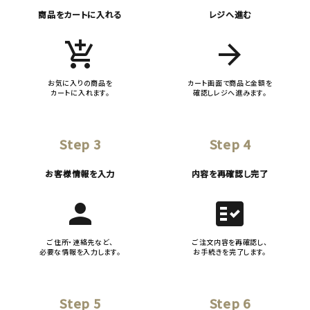
商品をカートに入れる
レジへ進む
add_shopping_cart
arrow_forward
お気に入りの商品を
カート画面で商品と金額を
カートに入れます。
確認しレジへ進みます。
Step 3
Step 4
お客様情報を入力
内容を再確認し完了
person
fact_check
ご住所・連絡先など、
ご注文内容を再確認し、
必要な情報を入力します。
お手続きを完了します。
Step 5
Step 6