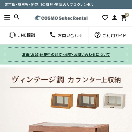
東京都・埼玉県・神奈川の家具・家電のサブスクレンタル
0
search
favorite_border
person
shopping_cart
call
help_outline
LINE相談
お問い合わせ
ご利用ガイド
夏季(お盆)休業中の注文・出荷・お問い合わせについて