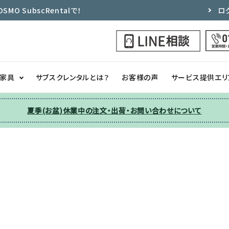
 SubscRentalで！
ロ
ク家具
サブスクレンタルとは？
お客様の声
サービス提供エリ
夏季(お盆)休業中の注文・出荷・お問い合わせについて
洗濯機
チェア
季節家電
ソファー
収納
その他