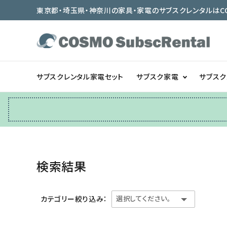
東京都・埼玉県・神奈川の家具・家電のサブスクレンタルはCOSMO
サブスクレンタル家電セット
サブスク家電
サブス
冷蔵庫
テーブル/デスク
検索結果
ベッド/寝具
カテゴリー絞り込み：