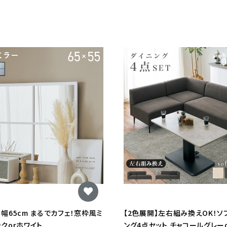
】幅65cm まるでカフェ！窓枠風ミ
【2色展開】左右組み換えOK！ソ
ックorホワイト
ング4点セット チャコールグレー