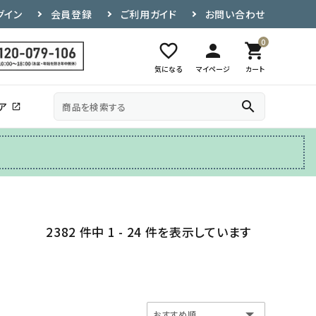
グイン
会員登録
ご利用ガイド
お問い合わせ
0
favorite_border
person
shopping_cart
気になる
マイページ
カート
search
ア
open_in_new
その他
テレビ台
2382 件中 1 - 24 件を表示しています