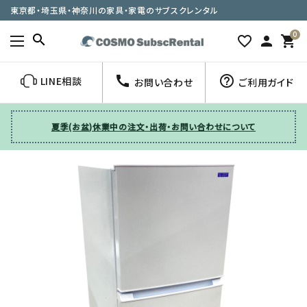
東京都・埼玉県・神奈川の家具・家電のサブスクレンタル
0
search
favorite_border
person
shopping_cart
call
help_outline
LINE相談
お問い合わせ
ご利用ガイド
夏季(お盆)休業中の注文・出荷・お問い合わせについて