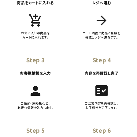
商品をカートに入れる
レジへ進む
add_shopping_cart
arrow_forward
お気に入りの商品を
カート画面で商品と金額を
カートに入れます。
確認しレジへ進みます。
Step 3
Step 4
お客様情報を入力
内容を再確認し完了
person
fact_check
ご住所・連絡先など、
ご注文内容を再確認し、
必要な情報を入力します。
お手続きを完了します。
Step 5
Step 6