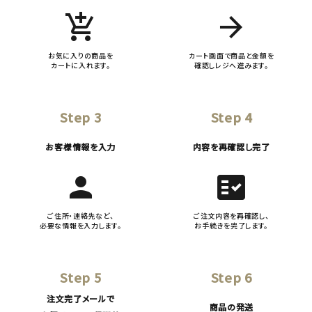
add_shopping_cart
arrow_forward
お気に入りの商品を
カート画面で商品と金額を
カートに入れます。
確認しレジへ進みます。
Step 3
Step 4
お客様情報を入力
内容を再確認し完了
person
fact_check
ご住所・連絡先など、
ご注文内容を再確認し、
必要な情報を入力します。
お手続きを完了します。
Step 5
Step 6
注文完了メールで
商品の発送