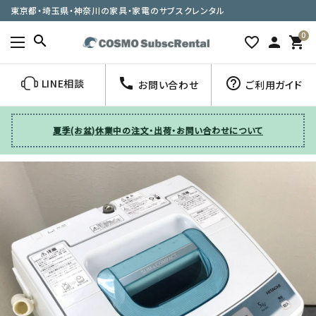
東京都・埼玉県・神奈川の家具・家電のサブスクレンタル
0
search
favorite_border
person
shopping_cart
call
help_outline
LINE相談
お問い合わせ
ご利用ガイド
夏季(お盆)休業中の注文・出荷・お問い合わせについて