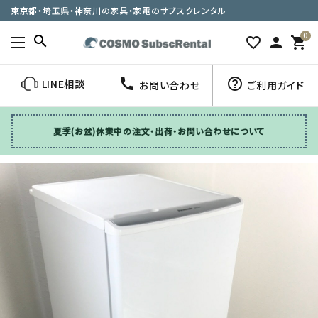
東京都・埼玉県・神奈川の家具・家電のサブスクレンタル
0
search
favorite_border
person
shopping_cart
call
help_outline
LINE相談
お問い合わせ
ご利用ガイド
夏季(お盆)休業中の注文・出荷・お問い合わせについて