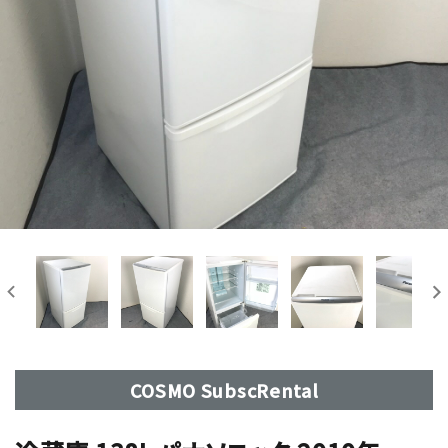
COSMO SubscRental