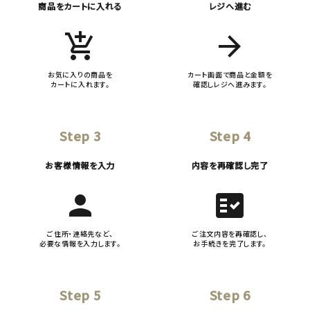
商品をカートに入れる
レジへ進む
add_shopping_cart
arrow_forward
お気に入りの商品を
カート画面で商品と金額を
カートに入れます。
確認しレジへ進みます。
Step 3
Step 4
お客様情報を入力
内容を再確認し完了
person
fact_check
ご住所・連絡先など、
ご注文内容を再確認し、
必要な情報を入力します。
お手続きを完了します。
Step 5
Step 6