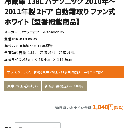
冷蔵庫 138L パナソニック 2010年〜
2011年製 2ドア 自動霜取り ファン式
ホワイト 【型番掲載商品】
メーカー：パナソニック -Panasonic-
型番：NR-B143W-W
年式：2010年製〜2011年製造
全有効内容量：138L 冷凍：44L 冷蔵：94L
本体サイズ：48cm × 58.4cm × 111.9cm
サブスクレンタル価格(東京・埼玉・神奈川限定）
※一部エリア除く
東京・埼玉送料無料
神奈川往復送料6,600円
1,848円
30日毎のお支払い金額
(税込)