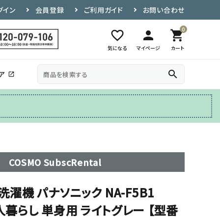
グイン
会員登録
ご利用ガイド
お問い合わせ
0
favorite_border
person
shopping_cart
気になる
マイページ
カート
search
ア
open_in_new
その他
テレビ台
COSMO SubscRental
動洗濯機 パナソニック NA-F5B1
一人暮らし 単身用 ライトグレー 【型番