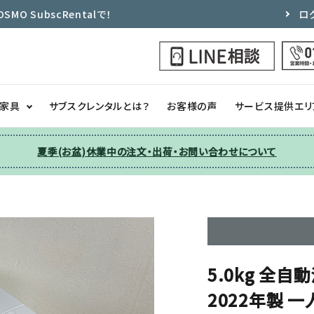
 SubscRentalで！
ロ
ク家具
サブスクレンタルとは？
お客様の声
サービス提供エリ
夏季(お盆)休業中の注文・出荷・お問い合わせについて
洗濯機
チェア
季節家電
ソファー
収納
その他
5.0kg 全自
2022年製 