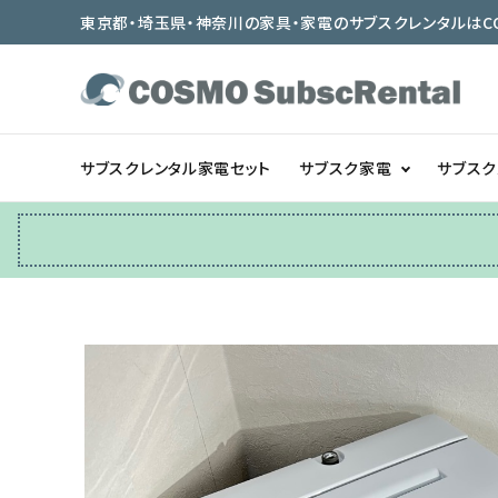
東京都・埼玉県・神奈川の家具・家電のサブスクレンタルはCOSMO
サブスクレンタル家電セット
サブスク家電
サブス
冷蔵庫
テーブル/デスク
ベッド/寝具