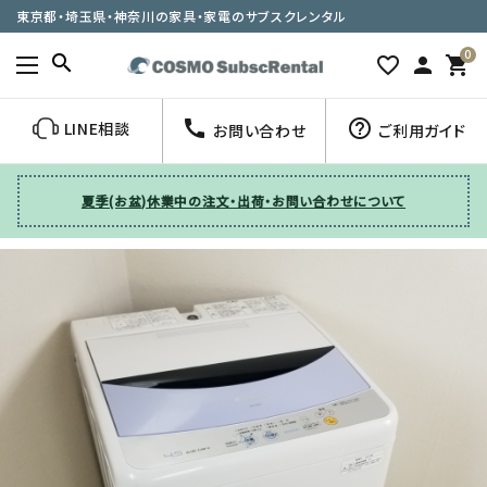
東京都・埼玉県・神奈川の家具・家電のサブスクレンタル
0
search
favorite_border
person
shopping_cart
call
help_outline
LINE相談
お問い合わせ
ご利用ガイド
夏季(お盆)休業中の注文・出荷・お問い合わせについて