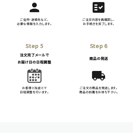
person
fact_check
ご住所・連絡先など、
ご注文内容を再確認し、
必要な情報を入力します。
お手続きを完了します。
Step 5
Step 6
注文完了メールで
商品の発送
お届け日の日程調整
local_shipping
お客様と当店とで
ご注文の商品を発送します。
日程調整を行います。
商品の到着をお待ち下さい。