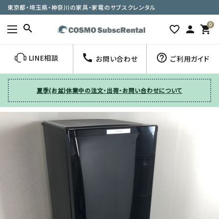
東京都・埼玉県・神奈川の家具・家電のサブスクレンタル
0
search
favorite_border
person
shopping_cart
call
help_outline
LINE相談
お問い合わせ
ご利用ガイド
夏季(お盆)休業中の注文・出荷・お問い合わせについて