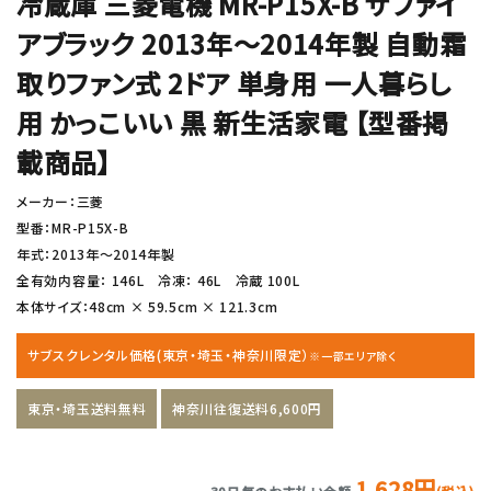
冷蔵庫 三菱電機 MR-P15X-B サファイ
アブラック 2013年〜2014年製 自動霜
取りファン式 2ドア 単身用 一人暮らし
用 かっこいい 黒 新生活家電 【型番掲
載商品】
メーカー：三菱
型番：MR-P15X-B
年式：2013年〜2014年製
全有効内容量： 146L 冷凍： 46L 冷蔵 100L
本体サイズ：48cm × 59.5cm × 121.3cm
サブスクレンタル価格(東京・埼玉・神奈川限定）
※一部エリア除く
東京・埼玉送料無料
神奈川往復送料6,600円
1,628円