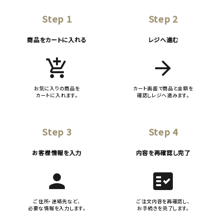
Step 1
Step 2
商品をカートに入れる
レジへ進む
add_shopping_cart
arrow_forward
お気に入りの商品を
カート画面で商品と金額を
カートに入れます。
確認しレジへ進みます。
Step 3
Step 4
お客様情報を入力
内容を再確認し完了
person
fact_check
ご住所・連絡先など、
ご注文内容を再確認し、
必要な情報を入力します。
お手続きを完了します。