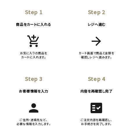
Step 1
Step 2
商品をカートに入れる
レジへ進む
add_shopping_cart
arrow_forward
お気に入りの商品を
カート画面で商品と金額を
カートに入れます。
確認しレジへ進みます。
Step 3
Step 4
お客様情報を入力
内容を再確認し完了
person
fact_check
ご住所・連絡先など、
ご注文内容を再確認し、
必要な情報を入力します。
お手続きを完了します。