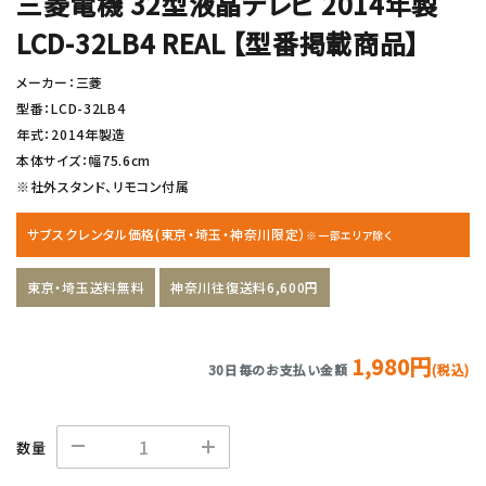
三菱電機 32型液晶テレビ 2014年製
LCD-32LB4 REAL 【型番掲載商品】
メーカー：三菱
型番：LCD-32LB4
年式：2014年製造
本体サイズ：幅75.6cm
※社外スタンド、リモコン付属
サブスクレンタル価格(東京・埼玉・神奈川限定）
※一部エリア除く
東京・埼玉送料無料
神奈川往復送料6,600円
1,980円
30日毎のお支払い金額
(税込)
数量