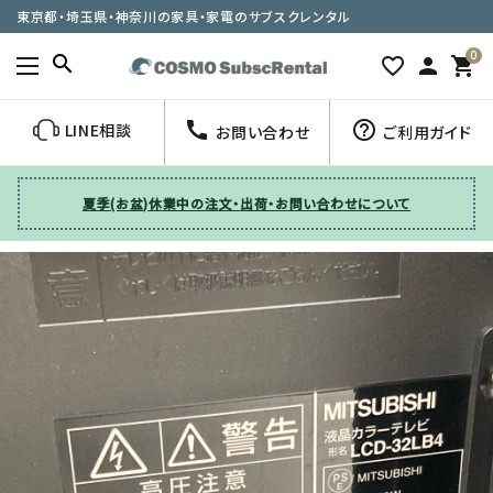
東京都・埼玉県・神奈川の家具・家電のサブスクレンタル
0
search
favorite_border
person
shopping_cart
call
help_outline
LINE相談
お問い合わせ
ご利用ガイド
夏季(お盆)休業中の注文・出荷・お問い合わせについて