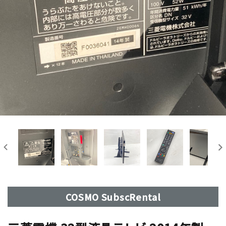
COSMO SubscRental