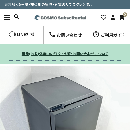
東京都・埼玉県・神奈川の家具・家電のサブスクレンタル
0
search
favorite_border
person
shopping_cart
call
help_outline
LINE相談
お問い合わせ
ご利用ガイド
夏季(お盆)休業中の注文・出荷・お問い合わせについて