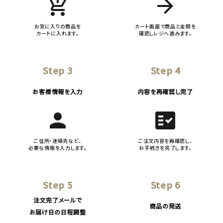
add_shopping_cart
arrow_forward
お気に入りの商品を
カート画面で商品と金額を
カートに入れます。
確認しレジへ進みます。
Step 3
Step 4
お客様情報を入力
内容を再確認し完了
person
fact_check
ご住所・連絡先など、
ご注文内容を再確認し、
必要な情報を入力します。
お手続きを完了します。
Step 5
Step 6
注文完了メールで
商品の発送
お届け日の日程調整