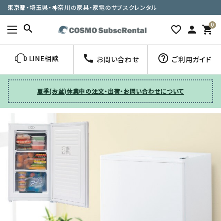
東京都・埼玉県・神奈川の家具・家電のサブスクレンタル
0
search
favorite_border
person
shopping_cart
call
help_outline
LINE相談
お問い合わせ
ご利用ガイド
夏季(お盆)休業中の注文・出荷・お問い合わせについて