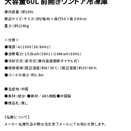
大容量60L 前開きワンドア冷凍庫
庫内容量：(約)60L
商品サイズ：サイズ：(約)幅48×奥行50×高さ84cm
重さ：(約)24kg
＜仕様＞
●電源：AC100V（50/60Hz）
●消費電力：152kwh（50Hz）/146kwh（60Hz）
●冷却方式：直冷式（庫内温度調節ダイヤル式）
●使用環境（周辺温度）約6?38℃・（周辺湿度）約20?80％
●コードの長さ：約1.8m
■生産地：中国
■素材・成分：●素材／ABS樹脂●中国製
■商品札：無し
【在庫について】
メーカー在庫欠品の際は注文完了メールにてお知らせ致します。