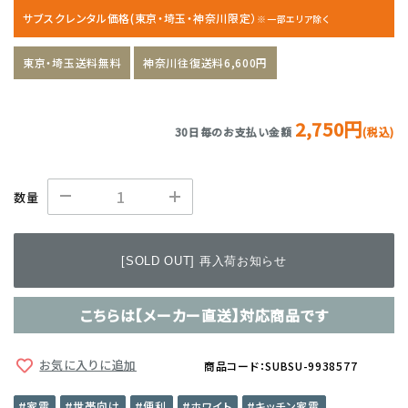
サブスクレンタル価格(東京・埼玉・神奈川限定）
※一部エリア除く
東京・埼玉送料無料
神奈川往復送料6,600円
2,750円
30日毎のお支払い金額
(税込)
数量
[SOLD OUT] 再入荷お知らせ
こちらは【メーカー直送】対応商品です
お気に入りに追加
商品コード：SUBSU-9938577
家電
世帯向け
便利
ホワイト
キッチン家電