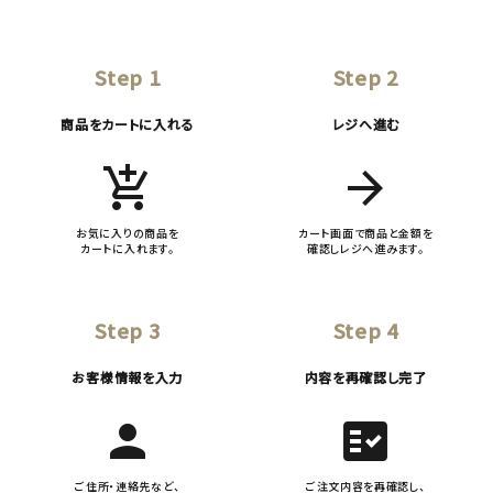
Step 1
Step 2
商品をカートに入れる
レジへ進む
add_shopping_cart
arrow_forward
お気に入りの商品を
カート画面で商品と金額を
カートに入れます。
確認しレジへ進みます。
Step 3
Step 4
お客様情報を入力
内容を再確認し完了
person
fact_check
ご住所・連絡先など、
ご注文内容を再確認し、