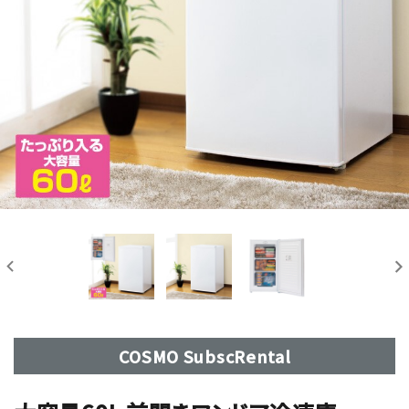
COSMO SubscRental