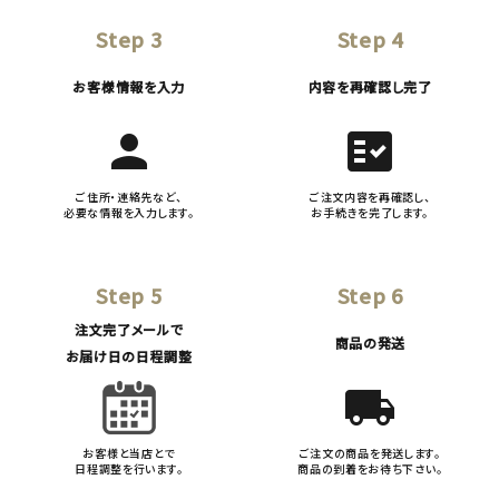
Step 3
Step 4
お客様情報を入力
内容を再確認し完了
person
fact_check
ご住所・連絡先など、
ご注文内容を再確認し、
必要な情報を入力します。
お手続きを完了します。
Step 5
Step 6
注文完了メールで
商品の発送
お届け日の日程調整
local_shipping
お客様と当店とで
ご注文の商品を発送します。
日程調整を行います。
商品の到着をお待ち下さい。