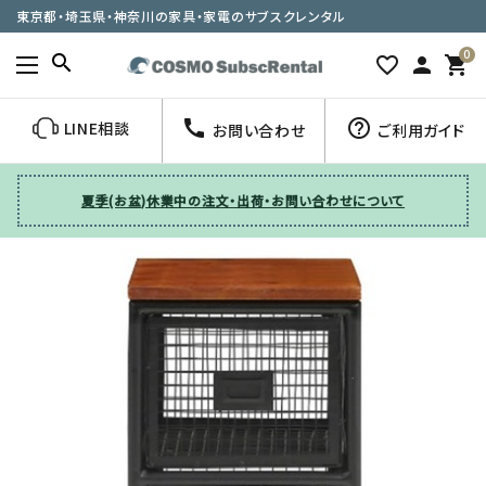
東京都・埼玉県・神奈川の家具・家電のサブスクレンタル
0
search
favorite_border
person
shopping_cart
call
help_outline
LINE相談
お問い合わせ
ご利用ガイド
夏季(お盆)休業中の注文・出荷・お問い合わせについて