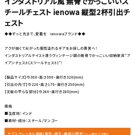
インダストリアル風 無骨でかっこいいス
チールチェスト ienowa 縦型2杯引出チ
ェスト
◆◆ずっと先まで、愛着を ienowaブランド◆◆
アクが強くて尖がった個性溢れるギアをお探しの貴男へ！
インダストリアルテイスト漂うヴィンテージ調の無骨でかっこいい収納家具“ア
イアンチェスト(スツールチェスト)”！
【製品サイズ】巾300・高さ590・奥行き320(mm)
【引出の内寸】巾220・高さ170・奥行き250(mm)
【天板の平らな部分】巾260・奥行き280(mm)
規格
■生産地：インド
■素材・成分：スチール/マンゴー
サブスクレンタル価格(東京・埼玉・神奈川限定）
※一部エリア除く