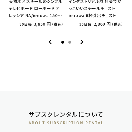
天然木×スチールのシンプル
インダストリアル風 無骨でか
テレビボード ローボード ア
っこいいスチールチェスト
レッシア NA/ienowa 150幅
ienowa 6杯引出チェスト
i
or180幅
ト
3,850 円
2,860 円
30日毎
（税込）
30日毎
（税込）
サブスクレンタルについて
ABOUT SUBSCRIPTION RENTAL