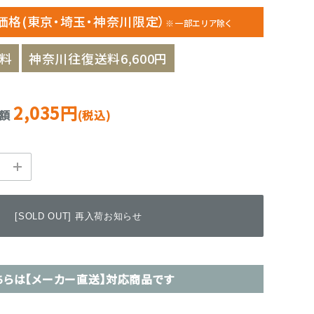
価格(東京・埼玉・神奈川限定）
※一部エリア除く
料
神奈川往復送料6,600円
2,035円
金額
(税込)
[SOLD OUT] 再入荷お知らせ
ちらは【メーカー直送】対応商品です