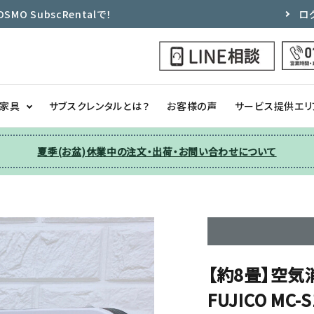
 SubscRentalで！
ロ
ク家具
サブスクレンタルとは？
お客様の声
サービス提供エリ
夏季(お盆)休業中の注文・出荷・お問い合わせについて
洗濯機
チェア
季節家電
ソファー
収納
その他
【約8畳】空気消
FUJICO MC-S