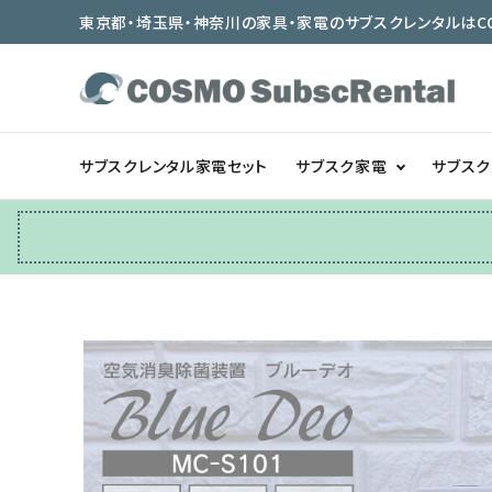
東京都・埼玉県・神奈川の家具・家電のサブスクレンタルはCOSMO
サブスクレンタル家電セット
サブスク家電
サブス
冷蔵庫
テーブル/デスク
ベッド/寝具