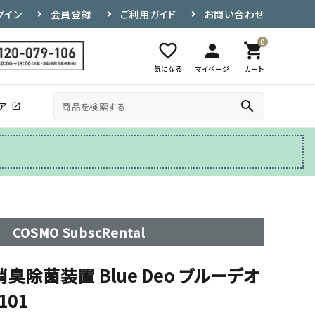
グイン
会員登録
ご利用ガイド
お問い合わせ
0
favorite_border
person
shopping_cart
気になる
マイページ
カート
search
ア
open_in_new
その他
テレビ台
COSMO SubscRental
臭除菌装置 Blue Deo ブルーデオ
101