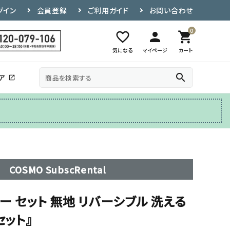
グイン
会員登録
ご利用ガイド
お問い合わせ
0
favorite_border
person
shopping_cart
気になる
マイページ
カート
search
ア
open_in_new
その他
テレビ台
COSMO SubscRental
ー セット 無地 リバーシブル 洗える
セット』