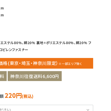
cm
cm
エステル80%、綿20% 裏地=ポリエステル80%、綿20% フ
ロピレンファスナー
価格(東京・埼玉・神奈川限定）
※一部エリア除く
料
神奈川往復送料6,600円
220円
金額
(税込)