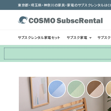
東京都・埼玉県・神奈川の家具・家電のサブスクレンタルはCOSMO
サブスクレンタル家電セット
サブスク家電
サブス
冷蔵庫
テーブル/デスク
ベッド/寝具