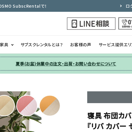
 SubscRentalで！
ロ
ク家具
サブスクレンタルとは？
お客様の声
サービス提供エリ
夏季(お盆)休業中の注文・出荷・お問い合わせについて
洗濯機
チェア
季節家電
ソファー
収納
その他
寝具 布団カバ
『リバ カバー 