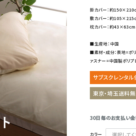
掛カバー：約150×210
敷カバー：約105×215
枕カバー：約43×63cm
■生産地：中国
■素材・成分：表地=ポリ
ァスナー=中国製ポリプ
サブスクレンタル
東京・埼玉送料無
30日毎のお支払い
カラー