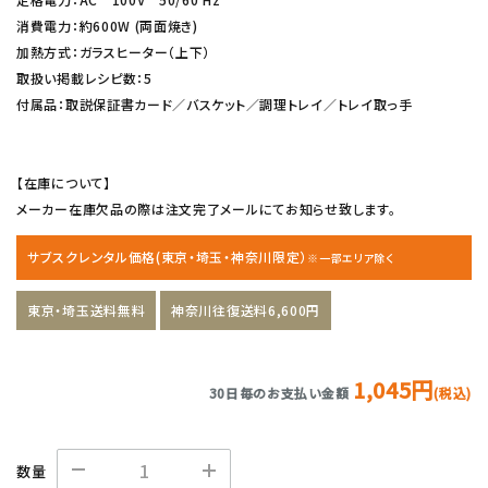
消費電力：約600W (両面焼き)
加熱方式：ガラスヒーター（上下）
取扱い掲載レシピ数：5
付属品：取説保証書カード／バスケット／調理トレイ／トレイ取っ手
【在庫について】
メーカー在庫欠品の際は注文完了メールにてお知らせ致します。
サブスクレンタル価格(東京・埼玉・神奈川限定）
※一部エリア除く
東京・埼玉送料無料
神奈川往復送料6,600円
1,045円
30日毎のお支払い金額
(税込)
数量