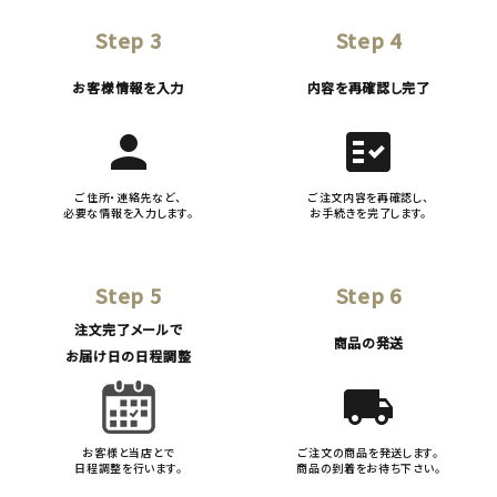
Step 3
Step 4
お客様情報を入力
内容を再確認し完了
person
fact_check
ご住所・連絡先など、
ご注文内容を再確認し、
必要な情報を入力します。
お手続きを完了します。
Step 5
Step 6
注文完了メールで
商品の発送
お届け日の日程調整
local_shipping
お客様と当店とで
ご注文の商品を発送します。
日程調整を行います。
商品の到着をお待ち下さい。