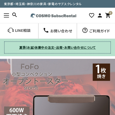
東京都・埼玉県・神奈川の家具・家電のサブスクレンタル
0
search
favorite_border
person
shopping_cart
call
help_outline
LINE相談
お問い合わせ
ご利用ガイド
夏季(お盆)休業中の注文・出荷・お問い合わせについて