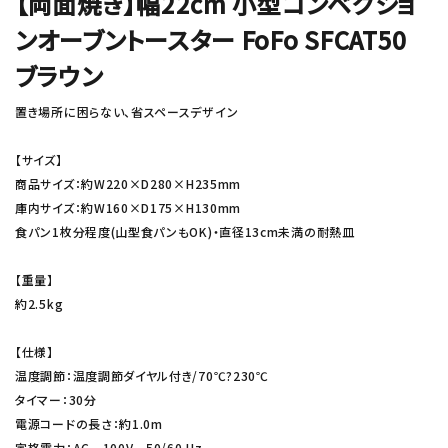
【両面焼き】幅22cm 小型コンベクショ
ンオーブントースター FoFo SFCAT50
ブラウン
置き場所に困らない、省スペースデザイン
【サイズ】
商品サイズ：約W220×D280×H235mm
庫内サイズ：約W160×D175×H130mm
食パン1枚分程度(山型食パンもOK)・直径13cm未満の耐熱皿
【重量】
約2.5kg
【仕様】
温度調節：温度調節ダイヤル付き/70℃?230℃
タイマー：30分
電源コードの長さ：約1.0m
定格電力：AC 100V 50/60 Hz