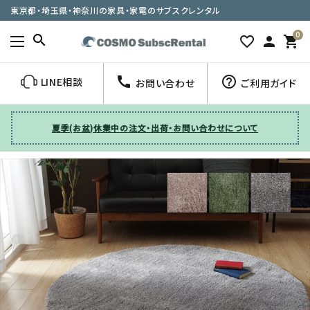
東京都・埼玉県・神奈川の家具・家電のサブスクレンタル
0
search
favorite_border
person
shopping_cart
call
help_outline
LINE相談
お問い合わせ
ご利用ガイド
夏季(お盆)休業中の注文・出荷・お問い合わせについて