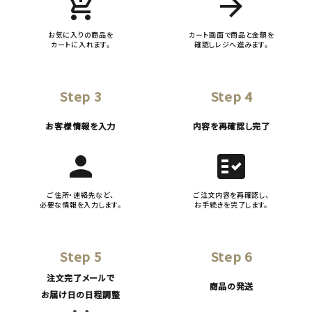
add_shopping_cart
arrow_forward
お気に入りの商品を
カート画面で商品と金額を
カートに入れます。
確認しレジへ進みます。
Step 3
Step 4
お客様情報を入力
内容を再確認し完了
person
fact_check
ご住所・連絡先など、
ご注文内容を再確認し、
必要な情報を入力します。
お手続きを完了します。
Step 5
Step 6
注文完了メールで
商品の発送
お届け日の日程調整