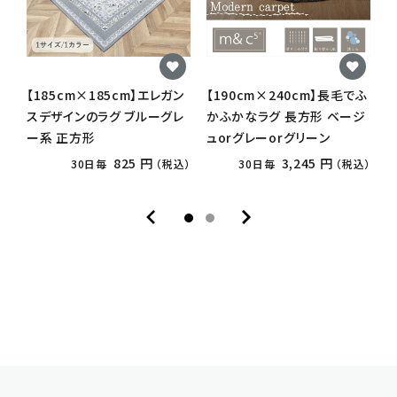
【185cm×185cm】エレガン
【190cm×240cm】長毛でふ
【
スデザインのラグ ブルーグレ
かふかなラグ 長方形 ベージ
ド
ー系 正方形
ュorグレーorグリーン
825 円
3,245 円
30日毎
（税込）
30日毎
（税込）