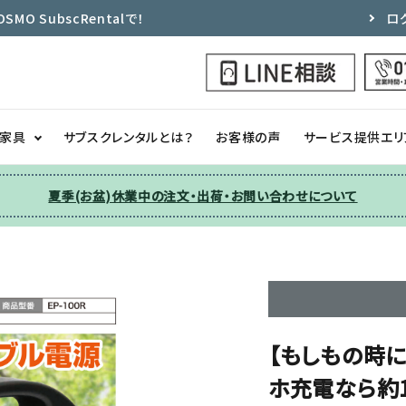
 SubscRentalで！
ロ
ク家具
サブスクレンタルとは？
お客様の声
サービス提供エリ
夏季(お盆)休業中の注文・出荷・お問い合わせについて
洗濯機
チェア
季節家電
ソファー
収納
その他
【もしもの時に
ホ充電なら約16