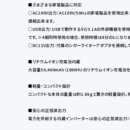
■さまざまな家電製品に対応
○AC100V出力：AC100V/50Hzの家電製品を
接続出来ます。
○USB出力：USBで動作する5V/3.1Aの外部機器
です。※4個同時使用の場合、使用時間は4分の1になりま
○DC12V出力：付属のシガーライターアダプタを接続し
■リチウムイオン充電池内蔵
大容量50,400mAh（186Wh）のリチウムイオン
■軽量・コンパクト設計
コンパクトな本体の重量は約1.6kgと驚きの軽量設計
■安心の正弦波出力
電力を供給する内蔵インバーターは安心の正弦波出力！