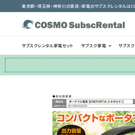
東京都・埼玉県・神奈川の家具・家電のサブスクレンタルはCOSMO
サブスクレンタル家電セット
サブスク家電
サブス
冷蔵庫
テーブル/デスク
ベッド/寝具