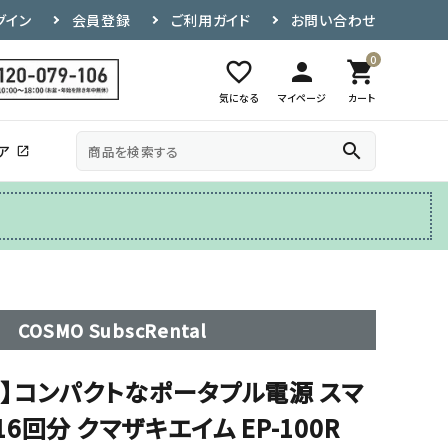
グイン
会員登録
ご利用ガイド
お問い合わせ
0
favorite_border
person
shopping_cart
気になる
マイページ
カート
search
ア
open_in_new
その他
テレビ台
COSMO SubscRental
】コンパクトなポータプル電源 スマ
回分 クマザキエイム EP-100R