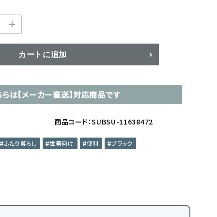
カートに追加
ちらは【メーカー直送】対応商品です
商品コード：SUBSU-11638472
ふたり暮らし
世帯向け
便利
ブラック