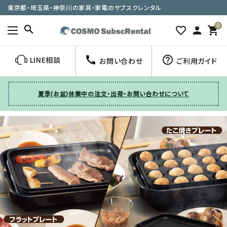
東京都・埼玉県・神奈川の家具・家電のサブスクレンタル
0
search
favorite_border
person
shopping_cart
call
help_outline
LINE相談
お問い合わせ
ご利用ガイド
夏季(お盆)休業中の注文・出荷・お問い合わせについて