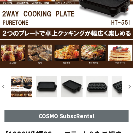
COSMO SubscRental