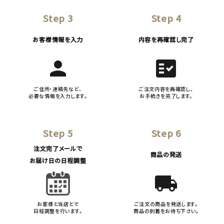
Step 3
Step 4
お客様情報を入力
内容を再確認し完了
person
fact_check
ご住所・連絡先など、
ご注文内容を再確認し、
必要な情報を入力します。
お手続きを完了します。
Step 5
Step 6
注文完了メールで
商品の発送
お届け日の日程調整
local_shipping
お客様と当店とで
ご注文の商品を発送します。
日程調整を行います。
商品の到着をお待ち下さい。