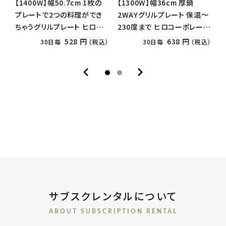
【1400W】幅50.7cm 1枚の
【1300W】幅36cm 厚鍋
【
プレートで2つの料理ができ
2WAYグリルプレート 保温〜
ッ
ちゃうグリルプレート ヒロコ
230度まで ヒロコーポレーシ
で
ーポレーション HT-935 ホワ
ョン HTG-137 2021年製造
1
528 円
638 円
30日毎
（税込）
30日毎
（税込）
イト 2022年製造
サブスクレンタルについて
ABOUT SUBSCRIPTION RENTAL