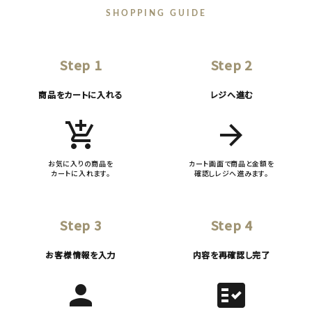
SHOPPING GUIDE
Step 1
Step 2
商品をカートに入れる
レジへ進む
add_shopping_cart
arrow_forward
お気に入りの商品を
カート画面で商品と金額を
カートに入れます。
確認しレジへ進みます。
Step 3
Step 4
お客様情報を入力
内容を再確認し完了
person
fact_check