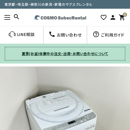
東京都・埼玉県・神奈川の家具・家電のサブスクレンタル
0
search
favorite_border
person
shopping_cart
call
help_outline
LINE相談
お問い合わせ
ご利用ガイド
夏季(お盆)休業中の注文・出荷・お問い合わせについて