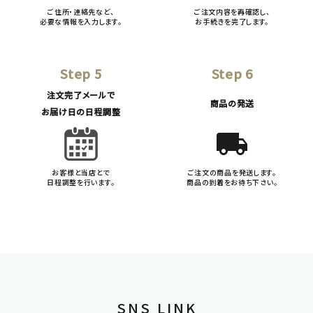
ご住所・連絡先など、
ご注文内容を再確認し、
必要な情報を入力します。
お手続きを完了します。
Step 5
Step 6
注文完了メールで
商品の発送
お届け日の日程調整
local_shipping
お客様と当店とで
ご注文の商品を発送します。
日程調整を行います。
商品の到着をお待ち下さい。
SNS LINK