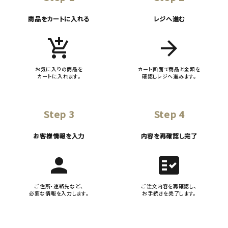
商品をカートに入れる
レジへ進む
add_shopping_cart
arrow_forward
お気に入りの商品を
カート画面で商品と金額を
カートに入れます。
確認しレジへ進みます。
Step 3
Step 4
お客様情報を入力
内容を再確認し完了
person
fact_check
ご住所・連絡先など、
ご注文内容を再確認し、
必要な情報を入力します。
お手続きを完了します。