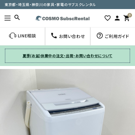
東京都・埼玉県・神奈川の家具・家電のサブスクレンタル
0
search
favorite_border
person
shopping_cart
call
help_outline
LINE相談
お問い合わせ
ご利用ガイド
夏季(お盆)休業中の注文・出荷・お問い合わせについて