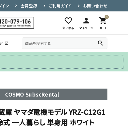
グイン
会員登録
ご利用ガイド
お問い合わせ
0
favorite_border
person
shopping_cart
気になる
マイページ
カート
search
ア
open_in_new
その他
テレビ台
COSMO SubscRental
冷蔵庫 ヤマダ電機モデル YRZ-C12G1
直冷式 一人暮らし 単身用 ホワイト