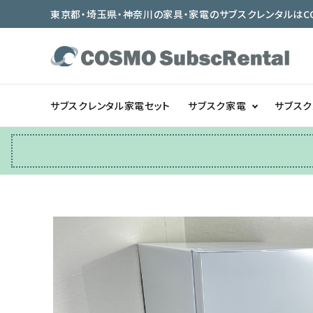
東京都・埼玉県・神奈川の家具・家電のサブスクレンタルはCOSMO
サブスクレンタル家電セット
サブスク家電
サブス
冷蔵庫
テーブル/デスク
ベッド/寝具