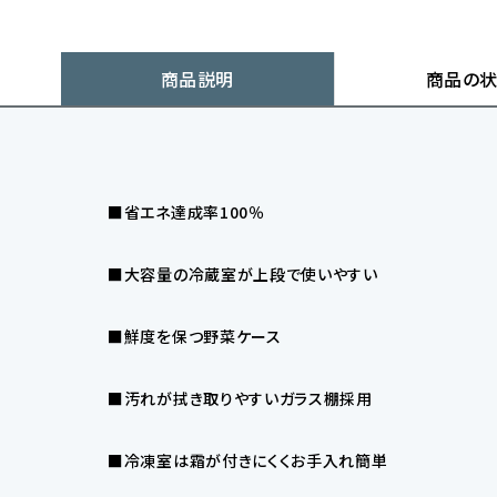
商品説明
商品の
■省エネ達成率100％
■大容量の冷蔵室が上段で使いやすい
■鮮度を保つ野菜ケース
■汚れが拭き取りやすいガラス棚採用
■冷凍室は霜が付きにくくお手入れ簡単