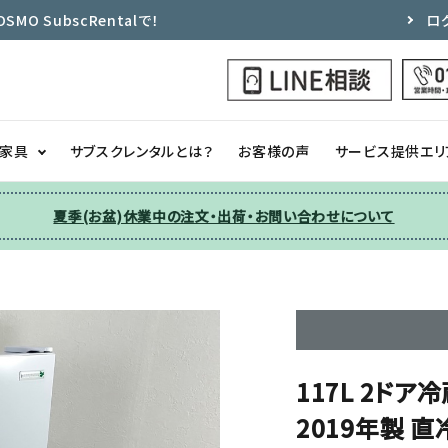
 SubscRentalで！
ロ
ク家具
サブスクレンタルとは？
お客様の声
サービス提供エリ
夏季(お盆)休業中の注文・出荷・お問い合わせについて
洗濯機
チェア
季節家電
ソファー
収納
その他
117L 2ドア
2019年製 