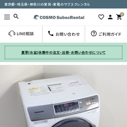
東京都・埼玉県・神奈川の家具・家電のサブスクレンタル
0
search
favorite_border
person
shopping_cart
call
help_outline
LINE相談
お問い合わせ
ご利用ガイド
夏季(お盆)休業中の注文・出荷・お問い合わせについて