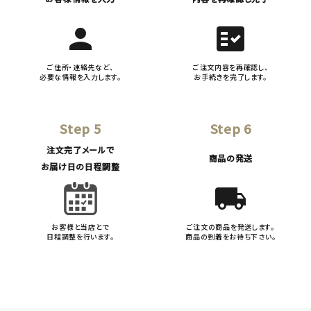
person
fact_check
ご住所・連絡先など、
ご注文内容を再確認し、
必要な情報を入力します。
お手続きを完了します。
Step 5
Step 6
注文完了メールで
商品の発送
お届け日の日程調整
local_shipping
お客様と当店とで
ご注文の商品を発送します。
日程調整を行います。
商品の到着をお待ち下さい。