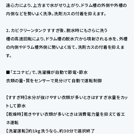
遠心力により、上方まで水がせり上がり、ドラム槽の外側や外槽の
内側などを勢いよく洗浄。洗剤カスの付着を抑えます。
2．カビクリーンタンク すすぎ後、脱水時にもさらに洗う
槽の高速回転により、ドラム槽の脱水穴から噴射される水を、外槽
の内側やドラム槽外側に勢いよく当て、洗剤カスの付着を抑えま
す。
■「エコナビ」で、洗濯機が自動で節電・節水
衣類の量・質をセンサーで見分けて自動で運転制御
【すすぎ時】水分が抜けやすい衣類が多いときはすすぎ水量をカッ
トして節水
【乾燥時】乾きやすい衣類が多いときは消費電力量を抑えて省エ
ネ運転
【洗濯運転】約1kg洗うなら、約30分で選択終了