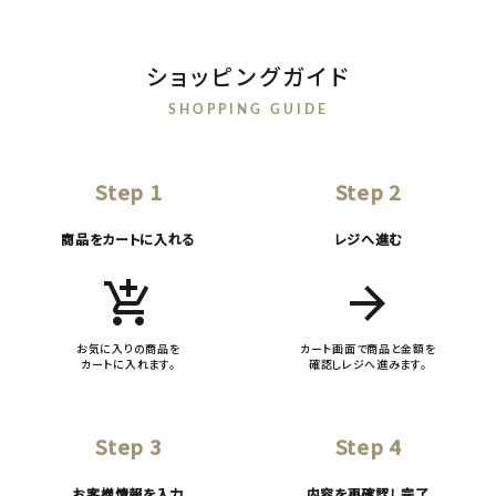
ショッピングガイド
SHOPPING GUIDE
Step 1
Step 2
商品をカートに入れる
レジへ進む
add_shopping_cart
arrow_forward
お気に入りの商品を
カート画面で商品と金額を
カートに入れます。
確認しレジへ進みます。
Step 3
Step 4
お客様情報を入力
内容を再確認し完了