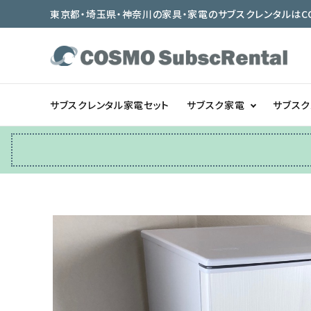
東京都・埼玉県・神奈川の家具・家電のサブスクレンタルはCOSMO
サブスクレンタル家電セット
サブスク家電
サブス
冷蔵庫
テーブル/デスク
ベッド/寝具