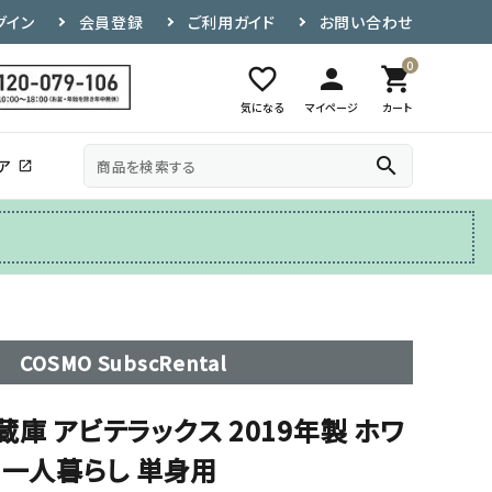
グイン
会員登録
ご利用ガイド
お問い合わせ
0
favorite_border
person
shopping_cart
気になる
マイページ
カート
search
ア
open_in_new
その他
テレビ台
COSMO SubscRental
冷蔵庫 アビテラックス 2019年製 ホワ
 一人暮らし 単身用