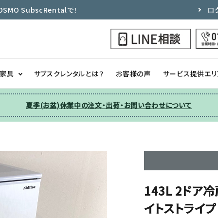
 SubscRentalで！
ロ
ク家具
サブスクレンタルとは？
お客様の声
サービス提供エリ
夏季(お盆)休業中の注文・出荷・お問い合わせについて
洗濯機
チェア
季節家電
ソファー
収納
その他
143L 2ドア
イトストライプ