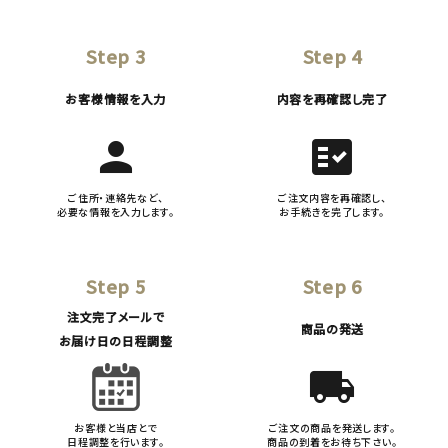
Step 3
Step 4
お客様情報を入力
内容を再確認し完了
person
fact_check
ご住所・連絡先など、
ご注文内容を再確認し、
必要な情報を入力します。
お手続きを完了します。
Step 5
Step 6
注文完了メールで
商品の発送
お届け日の日程調整
local_shipping
お客様と当店とで
ご注文の商品を発送します。
日程調整を行います。
商品の到着をお待ち下さい。