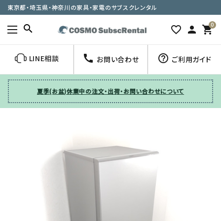
東京都・埼玉県・神奈川の家具・家電のサブスクレンタル
0
search
favorite_border
person
shopping_cart
call
help_outline
LINE相談
お問い合わせ
ご利用ガイド
夏季(お盆)休業中の注文・出荷・お問い合わせについて