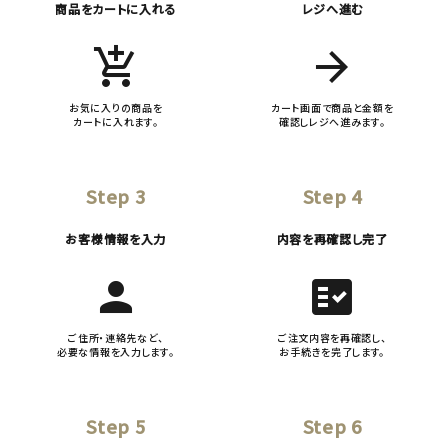
商品をカートに入れる
レジへ進む
add_shopping_cart
arrow_forward
お気に入りの商品を
カート画面で商品と金額を
カートに入れます。
確認しレジへ進みます。
Step 3
Step 4
お客様情報を入力
内容を再確認し完了
person
fact_check
ご住所・連絡先など、
ご注文内容を再確認し、
必要な情報を入力します。
お手続きを完了します。
Step 5
Step 6