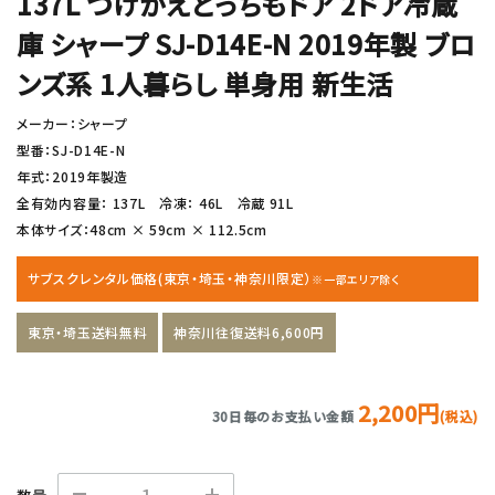
137L つけかえどっちもドア 2ドア冷蔵
庫 シャープ SJ-D14E-N 2019年製 ブロ
ンズ系 1人暮らし 単身用 新生活
メーカー：シャープ
型番：SJ-D14E-N
年式：2019年製造
全有効内容量： 137L 冷凍： 46L 冷蔵 91L
本体サイズ：48cm × 59cm × 112.5cm
サブスクレンタル価格(東京・埼玉・神奈川限定）
※一部エリア除く
東京・埼玉送料無料
神奈川往復送料6,600円
2,200円
30日毎のお支払い金額
(税込)