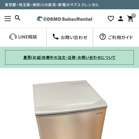
東京都・埼玉県・神奈川の家具・家電のサブスクレンタル
0
search
favorite_border
person
shopping_cart
call
help_outline
LINE相談
お問い合わせ
ご利用ガイド
夏季(お盆)休業中の注文・出荷・お問い合わせについて