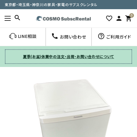
東京都・埼玉県・神奈川の家具・家電のサブスクレンタル
0
search
favorite_border
person
shopping_cart
call
help_outline
LINE相談
お問い合わせ
ご利用ガイド
夏季(お盆)休業中の注文・出荷・お問い合わせについて