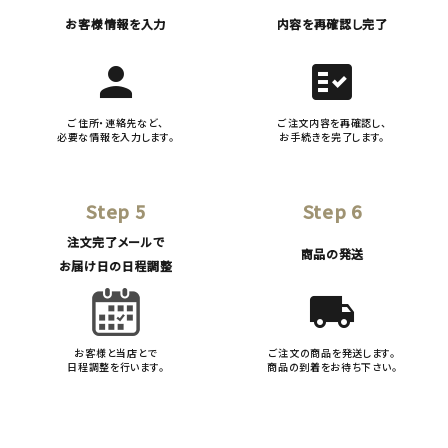
お客様情報を入力
内容を再確認し完了
person
fact_check
ご住所・連絡先など、
ご注文内容を再確認し、
必要な情報を入力します。
お手続きを完了します。
Step 5
Step 6
注文完了メールで
商品の発送
お届け日の日程調整
local_shipping
お客様と当店とで
ご注文の商品を発送します。
日程調整を行います。
商品の到着をお待ち下さい。