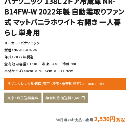
パナソニック 138L 2ドア冷蔵庫 NR-
B14FW-W 2022年製 自動霜取りファン
式 マットバニラホワイト 右開き 一人暮
らし 単身用
メーカー：パナソニック
型番：NR-B14FW-W
年式：2022年製造
全有効内容量： 138L 冷凍： 44L 冷蔵 94L
本体サイズ：48cm × 58.6cm × 111.9cm
サブスクレンタル価格(東京・埼玉・神奈川限定）
※一部エリア除く
東京・埼玉送料無料
神奈川往復送料6,600円
2,530円
30日毎のお支払い金額
(税込)