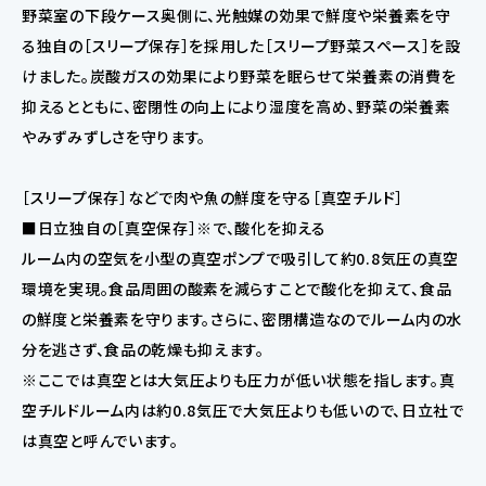
野菜室の下段ケース奥側に、光触媒の効果で鮮度や栄養素を守
る独自の［スリープ保存］を採用した［スリープ野菜スペース］を設
けました。炭酸ガスの効果により野菜を眠らせて栄養素の消費を
抑えるとともに、密閉性の向上により湿度を高め、野菜の栄養素
やみずみずしさを守ります。
［スリープ保存］などで肉や魚の鮮度を守る［真空チルド］
■日立独自の［真空保存］※で、酸化を抑える
ルーム内の空気を小型の真空ポンプで吸引して約0.8気圧の真空
環境を実現。食品周囲の酸素を減らすことで酸化を抑えて、食品
の鮮度と栄養素を守ります。さらに、密閉構造なのでルーム内の水
分を逃さず、食品の乾燥も抑えます。
※ここでは真空とは大気圧よりも圧力が低い状態を指します。真
空チルドルーム内は約0.8気圧で大気圧よりも低いので、日立社で
は真空と呼んでいます。