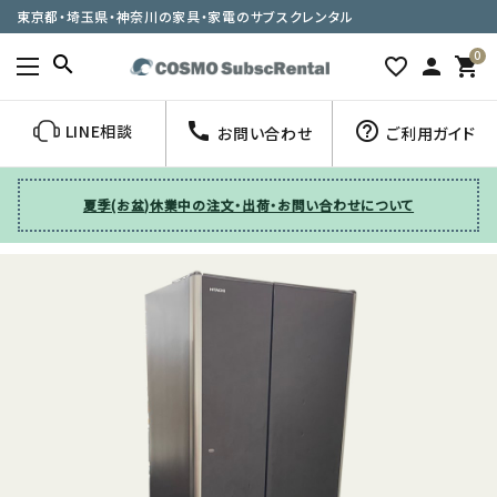
東京都・埼玉県・神奈川の家具・家電のサブスクレンタル
0
search
favorite_border
person
shopping_cart
call
help_outline
LINE相談
お問い合わせ
ご利用ガイド
夏季(お盆)休業中の注文・出荷・お問い合わせについて