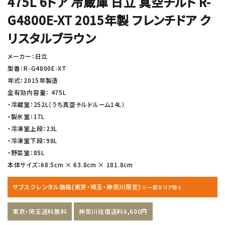
475L 6ドア 冷蔵庫 日立 真空チルド R-
G4800E-XT 2015年製 フレンチドア ク
リスタルブラウン
メーカー：日立
型番：R-G4800E-XT
年式：2015年製造
全有効内容量： 475L
・冷蔵室：252L（うち真空チルドルーム14L）
・製氷室：17L
・冷凍室上段：23L
・冷凍室下段：98L
・野菜室：85L
本体サイズ：68.5cm × 63.8cm × 181.8cm
サブスクレンタル価格(東京・埼玉・神奈川限定）
※一部エリア除く
東京・埼玉送料無料
神奈川往復送料6,600円