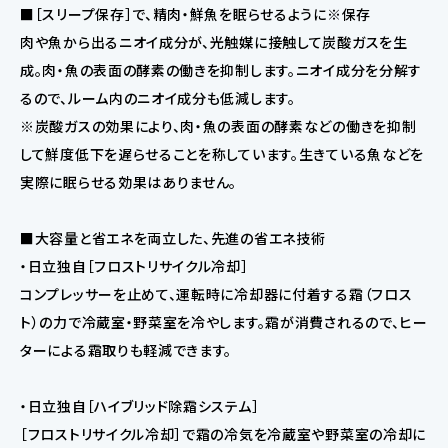
■［スリープ保存］で、精肉・鮮魚を眠らせるように※保存
肉や魚から出るニオイ成分が、光触媒に接触して炭酸ガスを生
成。肉・魚の表面の酵素の働きを抑制します。ニオイ成分を分解す
るので、ルーム内のニオイ成分も低減します。
※炭酸ガスの効果により、肉・魚の表面の酵素などの働きを抑制
して鮮度低下を遅らせることを称しています。生きている魚などを
実際に眠らせる効果はありません。
■大容量と省エネを両立した、先進の省エネ技術
・日立独自［フロストリサイクル冷却］
コンプレッサーを止めて、運転時に冷却器に付着する霜（フロス
ト）の力で冷蔵室・野菜室を冷やします。霜が消費されるので、ヒー
ターによる霜取りも軽減できます。
・日立独自［ハイブリッド除霜システム］
［フロストリサイクル冷却］で霜の冷気を冷蔵室や野菜室の冷却に