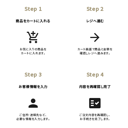
Step 1
Step 2
商品をカートに入れる
レジへ進む
add_shopping_cart
arrow_forward
お気に入りの商品を
カート画面で商品と金額を
カートに入れます。
確認しレジへ進みます。
Step 3
Step 4
お客様情報を入力
内容を再確認し完了
person
fact_check
ご住所・連絡先など、
ご注文内容を再確認し、
必要な情報を入力します。
お手続きを完了します。