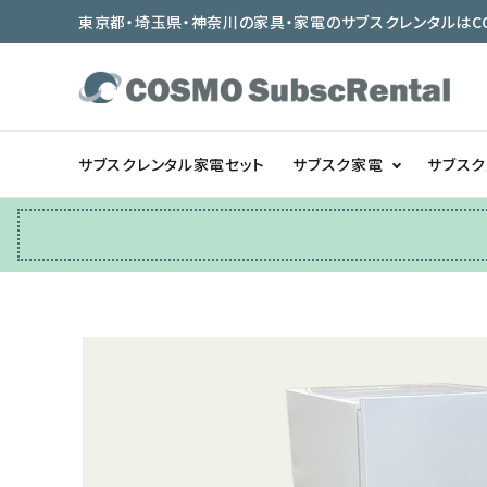
東京都・埼玉県・神奈川の家具・家電のサブスクレンタルはCOSMO
サブスクレンタル家電セット
サブスク家電
サブス
冷蔵庫
テーブル/デスク
ベッド/寝具