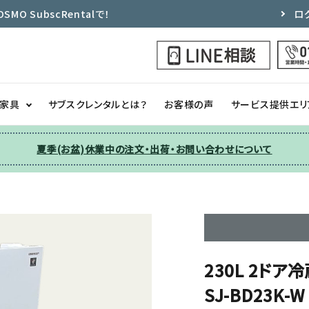
 SubscRentalで！
ロ
ク家具
サブスクレンタルとは？
お客様の声
サービス提供エリ
夏季(お盆)休業中の注文・出荷・お問い合わせについて
洗濯機
チェア
季節家電
ソファー
収納
その他
230L 2ド
SJ-BD23K