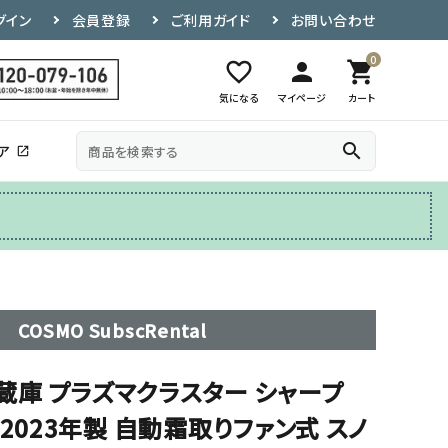
グイン
会員登録
ご利用ガイド
お問い合わせ
0
favorite_border
person
shopping_cart
気になる
マイページ
カート
search
ア
open_in_new
その他
テレビ台
COSMO SubscRental
ア冷蔵庫 プラズマクラスター シャープ
-W 2023年製 自動霜取りファン式 スノ