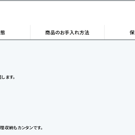
状態
商品の
お手入れ方法
保
します。
理収納もカンタンです。