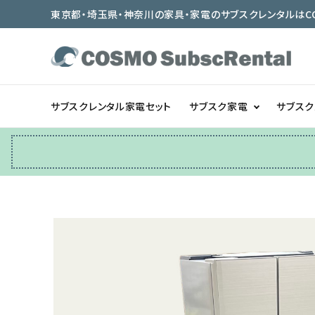
東京都・埼玉県・神奈川の家具・家電のサブスクレンタルはCOSMO
サブスクレンタル家電セット
サブスク家電
サブス
冷蔵庫
テーブル/デスク
ベッド/寝具