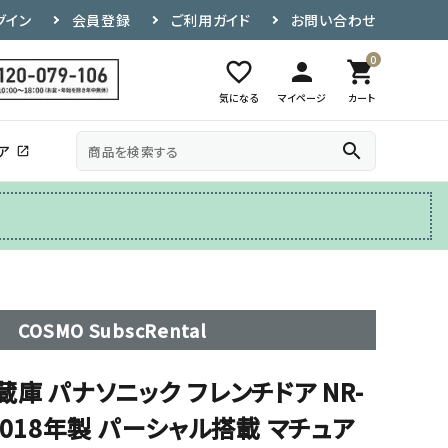
グイン
会員登録
ご利用ガイド
お問い合わせ
0
favorite_border
person
shopping_cart
気になる
マイページ
カート
search
ア
open_in_new
その他
テレビ台
COSMO SubscRental
冷蔵庫 パナソニック フレンチドア NR-
N 2018年製 パーシャル搭載 マチュア