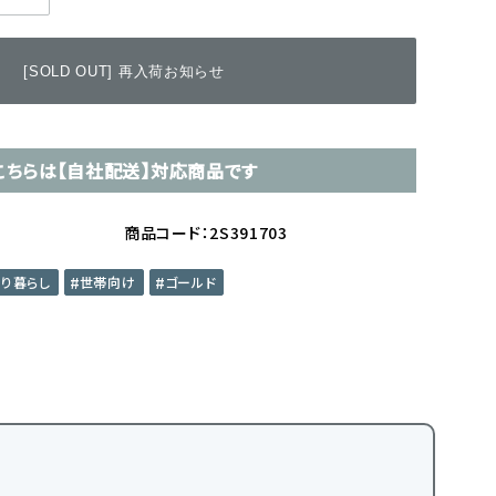
[SOLD OUT] 再入荷お知らせ
こちらは【自社配送】対応商品です
商品コード：2S391703
たり暮らし
世帯向け
ゴールド