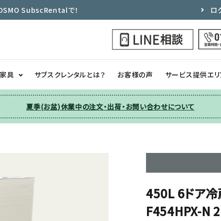
 SubscRentalで！
ロ
ク家具
サブスクレンタルとは？
お客様の声
サービス提供エリ
夏季(お盆)休業中の注文・出荷・お問い合わせについて
洗濯機
チェア
季節家電
ソファー
収納
その他
450L 6ドア
F454HPX-