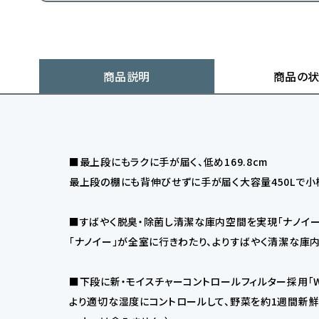
商品説明
商品の
■最上段にもラクに手が届く、低め169.8cm
最上段の棚にも背伸びせずに手が届く大容量450Lで小
■すばやく脱臭・除菌し清潔な庫内空間を実現「ナノイー
「ナノイー」が全室に行きわたり、よりすばやく清潔な庫内
■下段に新・モイスチャーコントロールフィルター採用「
より適切な湿度にコントロールして、野菜を約1週間新鮮