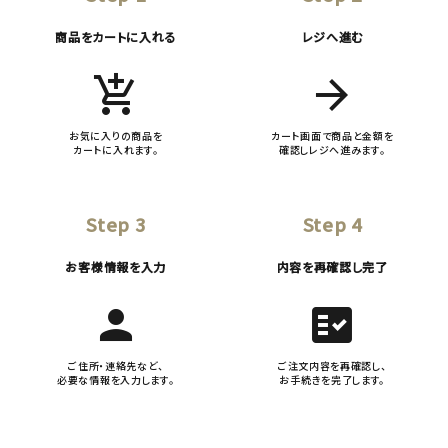
商品をカートに入れる
レジへ進む
add_shopping_cart
arrow_forward
お気に入りの商品を
カート画面で商品と金額を
カートに入れます。
確認しレジへ進みます。
Step 3
Step 4
お客様情報を入力
内容を再確認し完了
person
fact_check
ご住所・連絡先など、
ご注文内容を再確認し、
必要な情報を入力します。
お手続きを完了します。