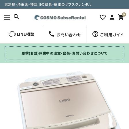
東京都・埼玉県・神奈川の家具・家電のサブスクレンタル
0
search
favorite_border
person
shopping_cart
call
help_outline
LINE相談
お問い合わせ
ご利用ガイド
夏季(お盆)休業中の注文・出荷・お問い合わせについて