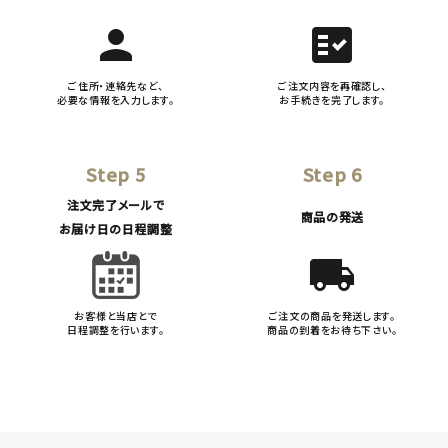
person
fact_check
ご住所・連絡先など、
ご注文内容を再確認し、
必要な情報を入力します。
お手続きを完了します。
Step 5
Step 6
注文完了メールで
商品の発送
お届け日の日程調整
local_shipping
お客様と当店とで
ご注文の商品を発送します。
日程調整を行います。
商品の到着をお待ち下さい。