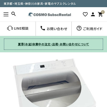
東京都・埼玉県・神奈川の家具・家電のサブスクレンタル
0
search
favorite_border
person
shopping_cart
call
help_outline
LINE相談
お問い合わせ
ご利用ガイド
夏季(お盆)休業中の注文・出荷・お問い合わせについて