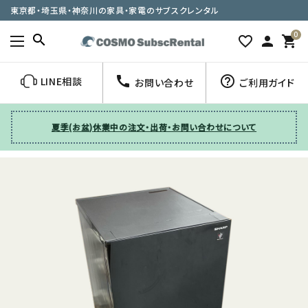
東京都・埼玉県・神奈川の家具・家電のサブスクレンタル
0
search
favorite_border
person
shopping_cart
call
help_outline
LINE相談
お問い合わせ
ご利用ガイド
夏季(お盆)休業中の注文・出荷・お問い合わせについて