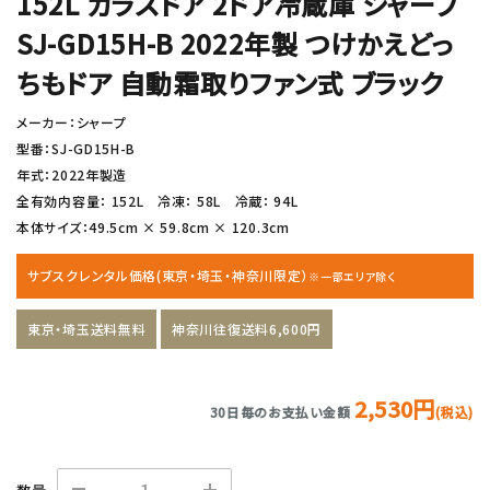
152L ガラスドア 2ドア冷蔵庫 シャープ
SJ-GD15H-B 2022年製 つけかえどっ
ちもドア 自動霜取りファン式 ブラック
メーカー：シャープ
型番：SJ-GD15H-B
年式：2022年製造
全有効内容量： 152L 冷凍： 58L 冷蔵： 94L
本体サイズ：49.5cm × 59.8cm × 120.3cm
サブスクレンタル価格(東京・埼玉・神奈川限定）
※一部エリア除く
東京・埼玉送料無料
神奈川往復送料6,600円
2,530円
30日毎のお支払い金額
(税込)