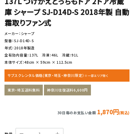
137L つけかえどっちもドア 2ドア冷蔵
庫 シャープ SJ-D14D-S 2018年製 自動
霜取りファン式
メーカー：シャープ
型番：SJ-D14D-S
年式：2018年製造
全有効内容量：137L 冷凍：46L 冷蔵：91L
本体サイズ：48cm × 59cm × 112.5cm
サブスクレンタル価格(東京・埼玉・神奈川限定）
※一部エリア除く
東京・埼玉送料無料
神奈川往復送料6,600円
1,870円
30日毎のお支払い金額
(税込)