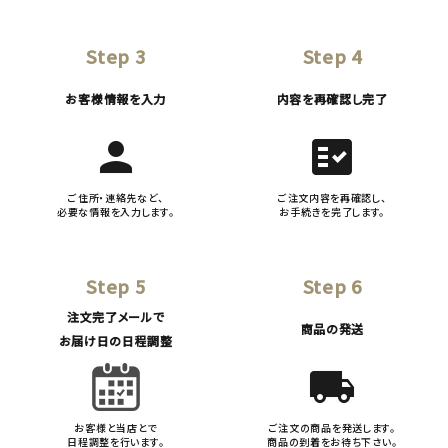
Step 3
Step 4
お客様情報を入力
内容を再確認し完了
person
fact_check
ご住所・連絡先など、
ご注文内容を再確認し、
必要な情報を入力します。
お手続きを完了します。
Step 5
Step 6
注文完了メールで
商品の発送
お届け日の日程調整
local_shipping
お客様と当店とで
ご注文の商品を発送します。
日程調整を行います。
商品の到着をお待ち下さい。