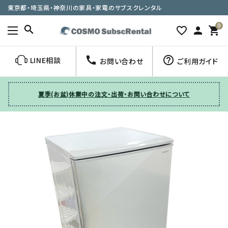
東京都・埼玉県・神奈川の家具・家電のサブスクレンタル
0
search
favorite_border
person
shopping_cart
call
help_outline
LINE相談
お問い合わせ
ご利用ガイド
夏季(お盆)休業中の注文・出荷・お問い合わせについて