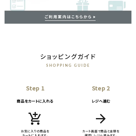
ショッピングガイド
SHOPPING GUIDE
Step 1
Step 2
商品をカートに入れる
レジへ進む
add_shopping_cart
arrow_forward
お気に入りの商品を
カート画面で商品と金額を
カートに入れます。
確認しレジへ進みます。