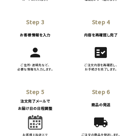
Step 3
Step 4
お客様情報を入力
内容を再確認し完了
person
fact_check
ご住所・連絡先など、
ご注文内容を再確認し、
必要な情報を入力します。
お手続きを完了します。
Step 5
Step 6
注文完了メールで
商品の発送
お届け日の日程調整
local_shipping
お客様と当店とで
ご注文の商品を発送します。