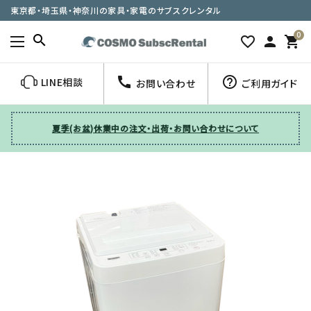
東京都・埼玉県・神奈川の家具・家電のサブスクレンタル
0
search
favorite_border
person
shopping_cart
call
help_outline
LINE相談
お問い合わせ
ご利用ガイド
夏季(お盆)休業中の注文・出荷・お問い合わせについて