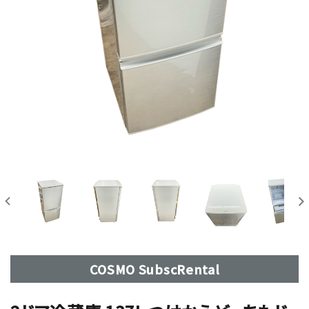
COSMO SubscRental