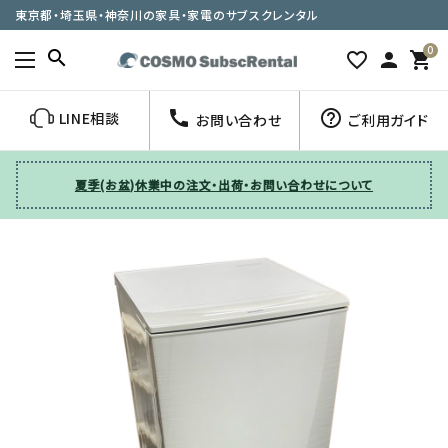
東京都・埼玉県・神奈川の家具・家電のサブスクレンタル
0
search
favorite_border
person
shopping_cart
call
help_outline
LINE相談
お問い合わせ
ご利用ガイド
夏季(お盆)休業中の注文・出荷・お問い合わせについて