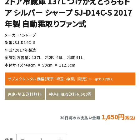
2ドア冷蔵庫 137L つけかえどっちもド
ア シルバー シャープ SJ-D14C-S 2017
年製 自動霜取りファン式
メーカー：シャープ
型番：SJ-D14C-S
年式：2017年製造
全有効内容量： 137L 冷凍： 46L 冷蔵 91L
本体サイズ：48cm × 59cm × 112.5cm
サブスクレンタル価格(東京・埼玉・神奈川限定）
※一部エリア除く
東京・埼玉送料無料
神奈川往復送料6,600円
1,650円
30日毎のお支払い金額
(税込)