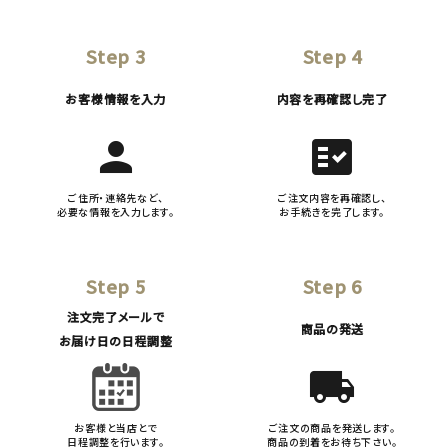
Step 3
Step 4
お客様情報を入力
内容を再確認し完了
person
fact_check
ご住所・連絡先など、
ご注文内容を再確認し、
必要な情報を入力します。
お手続きを完了します。
Step 5
Step 6
注文完了メールで
商品の発送
お届け日の日程調整
local_shipping
お客様と当店とで
ご注文の商品を発送します。
日程調整を行います。
商品の到着をお待ち下さい。