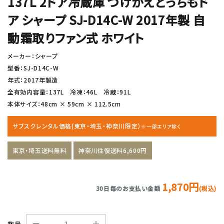
137L 2ドア冷蔵庫 つけかえどっちもド
ア シャープ SJ-D14C-W 2017年製 自
動霜取りファン式 ホワイト
メーカー：シャープ
型番：SJ-D14C-W
年式：2017年製造
全有効内容量：137L 冷凍：46L 冷蔵：91L
本体サイズ：48cm × 59cm × 112.5cm
サブスクレンタル価格(東京・埼玉・神奈川限定）
※一部エリア除く
東京・埼玉送料無料
神奈川往復送料6,600円
1,870円
30日毎のお支払い金額
(税込)