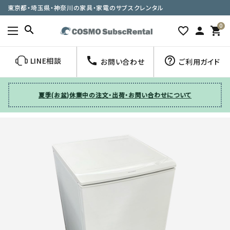
東京都・埼玉県・神奈川の家具・家電のサブスクレンタル
0
search
favorite_border
person
shopping_cart
call
help_outline
LINE相談
お問い合わせ
ご利用ガイド
夏季(お盆)休業中の注文・出荷・お問い合わせについて