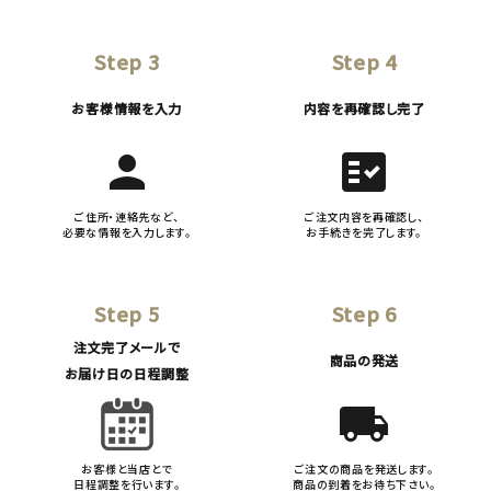
Step 3
Step 4
お客様情報を入力
内容を再確認し完了
person
fact_check
ご住所・連絡先など、
ご注文内容を再確認し、
必要な情報を入力します。
お手続きを完了します。
Step 5
Step 6
注文完了メールで
商品の発送
お届け日の日程調整
local_shipping
お客様と当店とで
ご注文の商品を発送します。
日程調整を行います。
商品の到着をお待ち下さい。