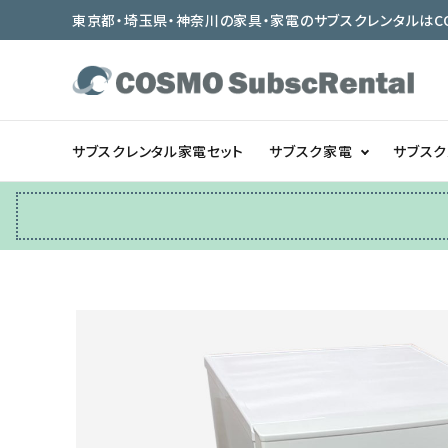
東京都・埼玉県・神奈川の家具・家電のサブスクレンタルはCOSMO
サブスクレンタル家電セット
サブスク家電
サブス
冷蔵庫
テーブル/デスク
ベッド/寝具