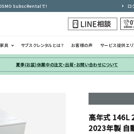
 SubscRentalで！
ロ
ク家具
サブスクレンタルとは？
お客様の声
サービス提供エリ
夏季(お盆)休業中の注文・出荷・お問い合わせについて
洗濯機
チェア
季節家電
ソファー
収納
その他
高年式 146L
2023年製 