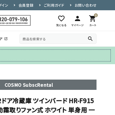
グイン
会員登録
ご利用ガイド
お問い合わせ
0
favorite_border
person
shopping_cart
気になる
マイページ
カート
search
ア
open_in_new
その他
テレビ台
COSMO SubscRental
 2ドア冷蔵庫 ツインバード HR-F915
自動霜取りファン式 ホワイト 単身用 一