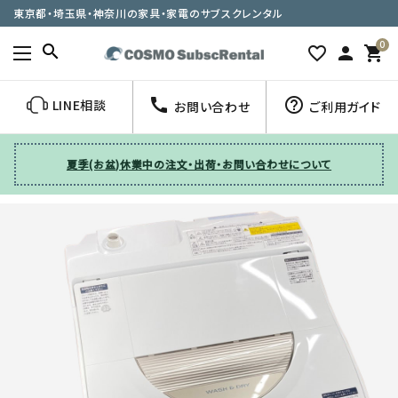
東京都・埼玉県・神奈川の家具・家電のサブスクレンタル
0
search
favorite_border
person
shopping_cart
call
help_outline
LINE相談
お問い合わせ
ご利用ガイド
夏季(お盆)休業中の注文・出荷・お問い合わせについて