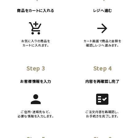
商品をカートに入れる
レジへ進む
add_shopping_cart
arrow_forward
お気に入りの商品を
カート画面で商品と金額を
カートに入れます。
確認しレジへ進みます。
Step 3
Step 4
お客様情報を入力
内容を再確認し完了
person
fact_check
ご住所・連絡先など、
ご注文内容を再確認し、
必要な情報を入力します。
お手続きを完了します。