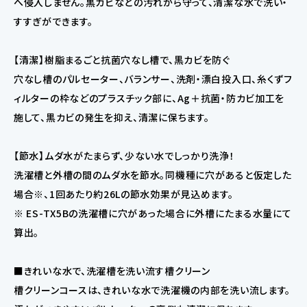
へ侵入しません。黒カビなどの汚れから守って、清潔な水で洗い・
すすぎができます。
【清潔】樹脂まるごと抗菌穴なし槽で、黒カビを防ぐ
穴なし槽のパルセーター、バランサー、洗剤・漂白投入口、糸くずフ
ィルターの枠などのプラスチック部に、Ag＋抗菌・防カビ加工を
施して、黒カビの発生を抑え、清潔に保ちます。
【節水】ムダ水がたまらず、少ない水でしっかり洗浄！
洗濯槽と外槽の間のムダ水を節水。同機種に穴があると仮定した
場合※、1回あたり約26Lの節水効果が見込めます。
※ ES-TX5Bの洗濯槽に穴があった場合に外槽にたまる水量にて
算出。
■きれいな水で、洗濯槽を洗い流す槽クリーン
槽クリーンコースは、きれいな水で洗濯機の内部を洗い流します。