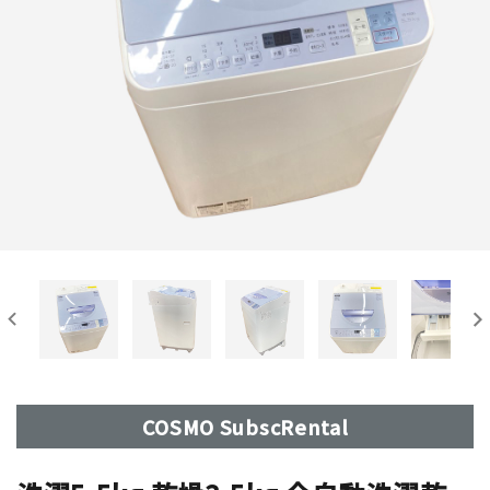
COSMO SubscRental