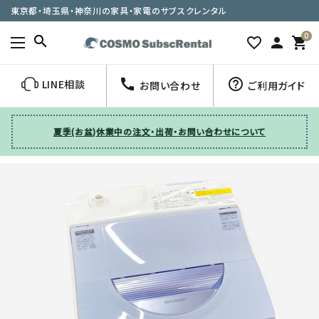
東京都・埼玉県・神奈川の家具・家電のサブスクレンタル
0
search
favorite_border
person
shopping_cart
call
help_outline
LINE相談
お問い合わせ
ご利用ガイド
夏季(お盆)休業中の注文・出荷・お問い合わせについて