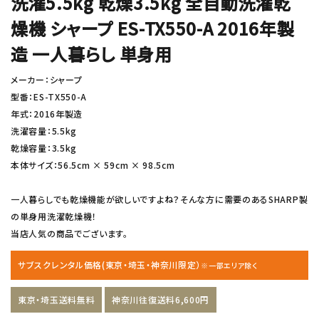
洗濯5.5kg 乾燥3.5kg 全自動洗濯乾
燥機 シャープ ES-TX550-A 2016年製
造 一人暮らし 単身用
メーカー：シャープ
型番：ES-TX550-A
年式：2016年製造
洗濯容量：5.5kg
乾燥容量：3.5kg
本体サイズ：56.5cm × 59cm × 98.5cm
一人暮らしでも乾燥機能が欲しいですよね？そんな方に需要のあるSHARP製
の単身用洗濯乾燥機！
当店人気の商品でございます。
サブスクレンタル価格(東京・埼玉・神奈川限定）
※一部エリア除く
東京・埼玉送料無料
神奈川往復送料6,600円