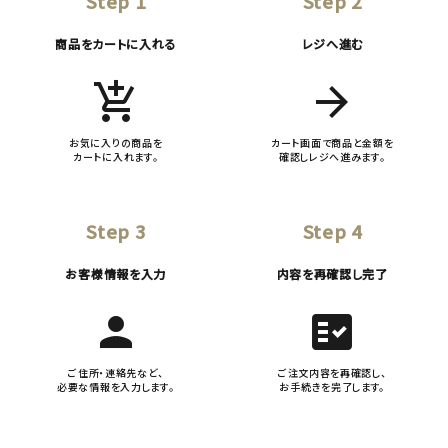
Step 1
Step 2
商品をカートに入れる
レジへ進む
add_shopping_cart
arrow_forward
お気に入りの商品を
カート画面で商品と金額を
カートに入れます。
確認しレジへ進みます。
Step 3
Step 4
お客様情報を入力
内容を再確認し完了
person
fact_check
ご住所・連絡先など、
ご注文内容を再確認し、
必要な情報を入力します。
お手続きを完了します。