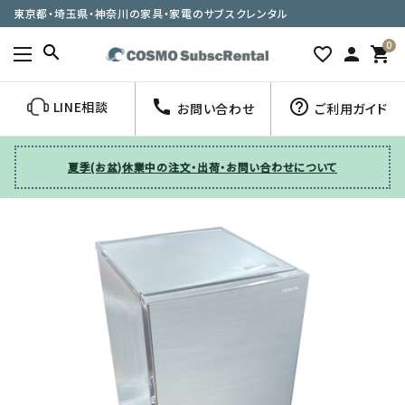
東京都・埼玉県・神奈川の家具・家電のサブスクレンタル
0
search
favorite_border
person
shopping_cart
call
help_outline
LINE相談
お問い合わせ
ご利用ガイド
夏季(お盆)休業中の注文・出荷・お問い合わせについて