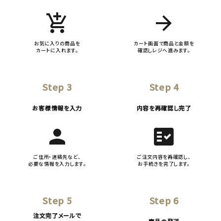
add_shopping_cart
arrow_forward
お気に入りの商品を
カート画面で商品と金額を
カートに入れます。
確認しレジへ進みます。
Step 3
Step 4
お客様情報を入力
内容を再確認し完了
person
fact_check
ご住所・連絡先など、
ご注文内容を再確認し、
必要な情報を入力します。
お手続きを完了します。
Step 5
Step 6
注文完了メールで