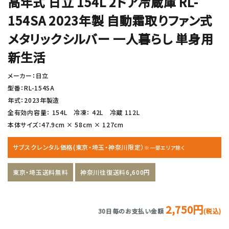
高年式 日立 154L 2ドア冷蔵庫 RL-
154SA 2023年製 自動霜取りファン式
メタリックシルバー 一人暮らし 単身用
新生活
メーカー：日立
型番：RL-154SA
年式：2023年製造
全有効内容量： 154L 冷凍： 42L 冷蔵 112L
本体サイズ：47.9cm × 58cm × 127cm
サブスクレンタル価格(東京・埼玉・神奈川限定）
※一部エリア除く
東京・埼玉送料無料
神奈川往復送料6,600円
2,750円
30日毎のお支払い金額
(税込)