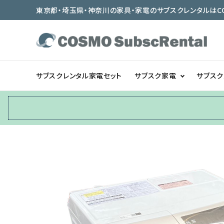
東京都・埼玉県・神奈川の家具・家電のサブスクレンタルはCOSMO
サブスクレンタル家電セット
サブスク家電
サブス
冷蔵庫
テーブル/デスク
ベッド/寝具