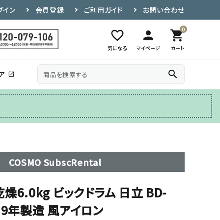
グイン
会員登録
ご利用ガイド
お問い合わせ
0
favorite_border
person
shopping_cart
気になる
マイページ
カート
search
ア
open_in_new
その他
テレビ台
COSMO SubscRental
乾燥6.0kg ビックドラム 日立 BD-
2019年製造 風アイロン