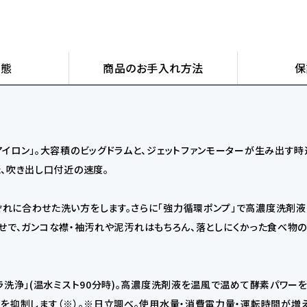
状態
商品の
お手入れ方法
保
イロン」。大容積のビッグドラムと、ジェットファンモーターが生み出す時
、吹き出し口付近の速度。
れに合わせた洗い方をします。さらに「強力循環ポンプ」で高濃度洗剤液
合わせで、ガンコな襟・袖汚れや泥汚れはもちろん、落としにくかった食べ
ラ洗浄」(温水ミスト90分時)。高濃度洗剤液を温風で温めて酵素パワー
を抑制します（※）。※日立調べ。使用水量・消費電力量・運転時間が増え