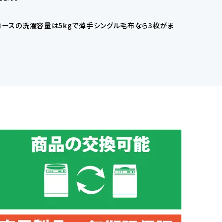
コースの洗濯容量は5kgで薄手シングル毛布なら3枚がま