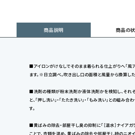
商品説明
商品の
■アイロンがけなしでそのまま着られる仕上がりへ「風ア
ます。※日立調べ。吹き出し口の面積と風量から換算した
■洗剤の種類が粉末洗剤か液体洗剤かを検知し、それぞ
と、「押し洗い」・「たたき洗い」・「もみ洗い」との組み
す。
■黄ばみの除去・部屋干し臭の抑制に「［温水］ナイアガ
ことで、衣類を温め、黄ばみの除去や部屋干し時のニオイ