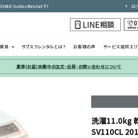
 SubscRentalで！
ロ
ク家具
サブスクレンタルとは？
お客様の声
サービス提供エリ
夏季(お盆)休業中の注文・出荷・お問い合わせについて
洗濯機
チェア
季節家電
ソファー
収納
その他
洗濯11.0kg 
SV110CL 