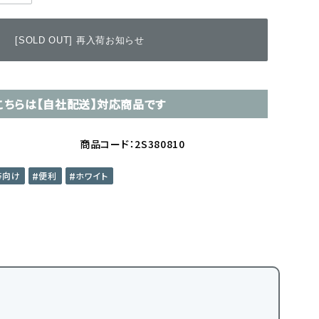
[SOLD OUT] 再入荷お知らせ
こちらは【自社配送】対応商品です
商品コード：2S380810
帯向け
便利
ホワイト