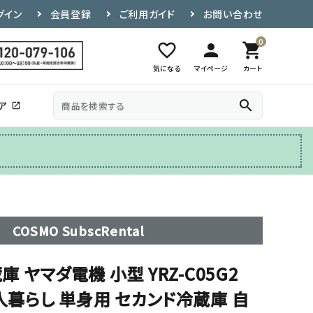
グイン
会員登録
ご利用ガイド
お問い合わせ
0
favorite_border
person
shopping_cart
気になる
マイページ
カート
search
ア
open_in_new
その他
テレビ台
COSMO SubscRental
蔵庫 ヤマダ電機 小型 YRZ-C05G2
一人暮らし 単身用 セカンド冷蔵庫 自