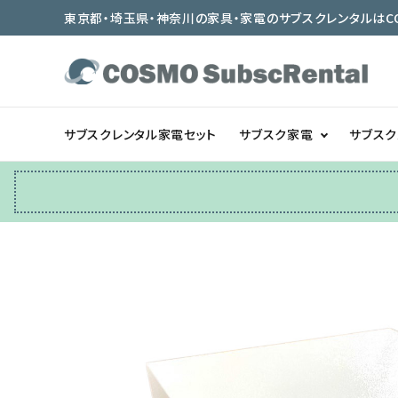
東京都・埼玉県・神奈川の家具・家電のサブスクレンタルはCOSMO
サブスクレンタル家電セット
サブスク家電
サブス
冷蔵庫
テーブル/デスク
ベッド/寝具