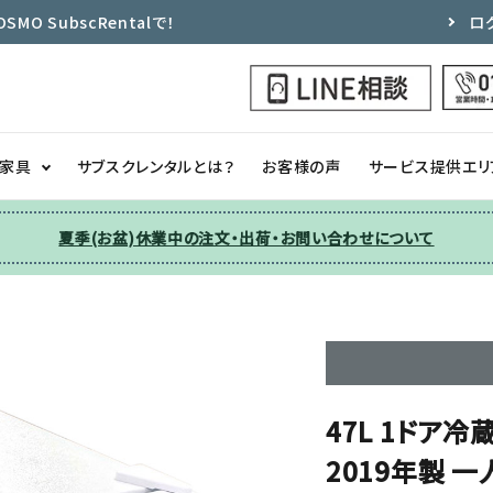
 SubscRentalで！
ロ
ク家具
サブスクレンタルとは？
お客様の声
サービス提供エリ
夏季(お盆)休業中の注文・出荷・お問い合わせについて
洗濯機
チェア
季節家電
ソファー
収納
その他
47L 1ドア冷
2019年製 