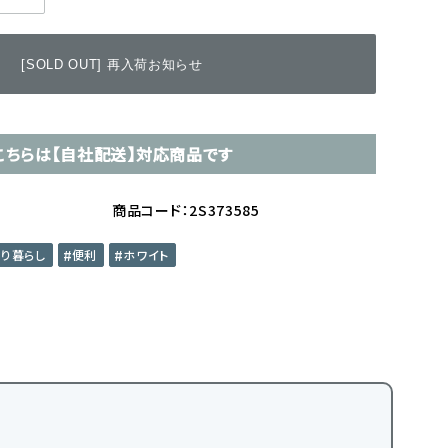
[SOLD OUT] 再入荷お知らせ
こちらは【自社配送】対応商品です
商品コード：2S373585
とり暮らし
便利
ホワイト