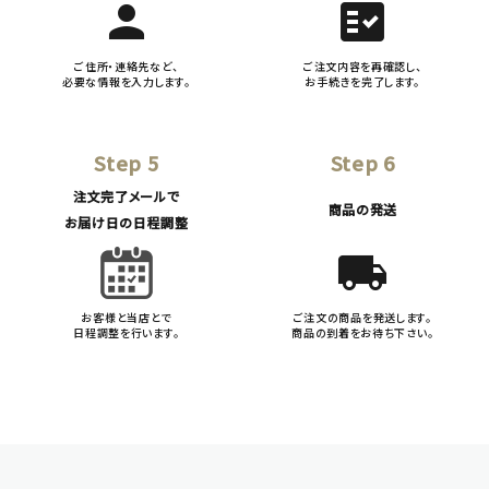
person
fact_check
ご住所・連絡先など、
ご注文内容を再確認し、
必要な情報を入力します。
お手続きを完了します。
Step 5
Step 6
注文完了メールで
商品の発送
お届け日の日程調整
local_shipping
お客様と当店とで
ご注文の商品を発送します。
日程調整を行います。
商品の到着をお待ち下さい。