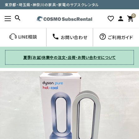
東京都・埼玉県・神奈川の家具・家電のサブスクレンタル
0
search
favorite_border
person
shopping_cart
call
help_outline
LINE相談
お問い合わせ
ご利用ガイド
夏季(お盆)休業中の注文・出荷・お問い合わせについて