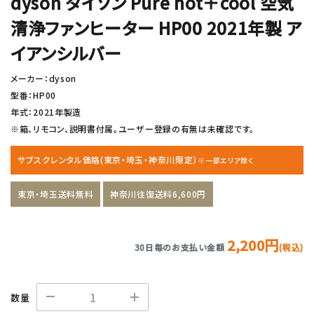
dyson ダイソン Pure hot＋cool 空気
清浄ファンヒーター HP00 2021年製 ア
イアンシルバー
メーカー：dyson
型番：HP00
年式：2021年製造
※箱、リモコン、説明書付属。ユーザー登録の有無は未確認です。
サブスクレンタル価格(東京・埼玉・神奈川限定）
※一部エリア除く
東京・埼玉送料無料
神奈川往復送料6,600円
2,200円
30日毎のお支払い金額
(税込)
数量