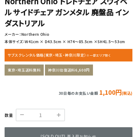
Northern Ohio トレドチェア スウィベ
ル サイドチェア ガンメタル 廃盤品 イン
ダストリアル
メーカー：Northern Ohio
本体サイズ：W41cm × D43.5cm × H74〜85.5cm ×SH41.5〜53cm
サブスクレンタル価格(東京・埼玉・神奈川限定）
※一部エリア除く
東京・埼玉送料無料
神奈川往復送料6,600円
1,100円
30日毎のお支払い金額
(税込)
数量
[SOLD OUT] 再入荷お知らせ