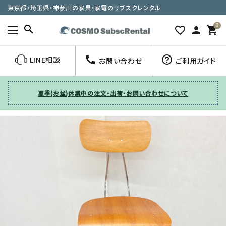
東京都・埼玉県・神奈川の家具・家電のサブスクレンタル
0
search
favorite_border
person
shopping_cart
call
help_outline
LINE相談
お問い合わせ
ご利用ガイド
夏季(お盆)休業中の注文・出荷・お問い合わせについて