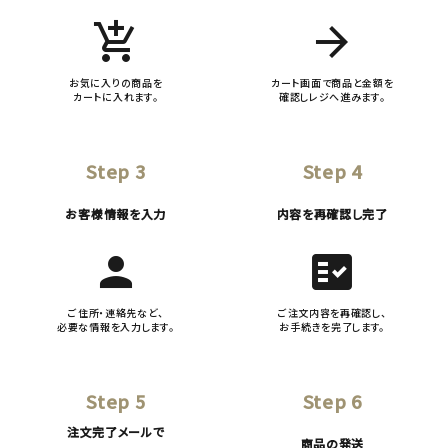
add_shopping_cart
arrow_forward
お気に入りの商品を
カート画面で商品と金額を
カートに入れます。
確認しレジへ進みます。
Step 3
Step 4
お客様情報を入力
内容を再確認し完了
person
fact_check
ご住所・連絡先など、
ご注文内容を再確認し、
必要な情報を入力します。
お手続きを完了します。
Step 5
Step 6
注文完了メールで
商品の発送