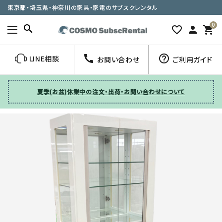
東京都・埼玉県・神奈川の家具・家電のサブスクレンタル
0
search
favorite_border
person
shopping_cart
call
help_outline
LINE相談
お問い合わせ
ご利用ガイド
夏季(お盆)休業中の注文・出荷・お問い合わせについて