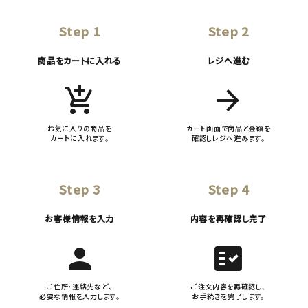
Step 1
Step 2
商品をカートに入れる
レジへ進む
add_shopping_cart
arrow_forward
お気に入りの商品を
カート画面で商品と金額を
カートに入れます。
確認しレジへ進みます。
Step 3
Step 4
お客様情報を入力
内容を再確認し完了
person
fact_check
ご住所・連絡先など、
ご注文内容を再確認し、
必要な情報を入力します。
お手続きを完了します。