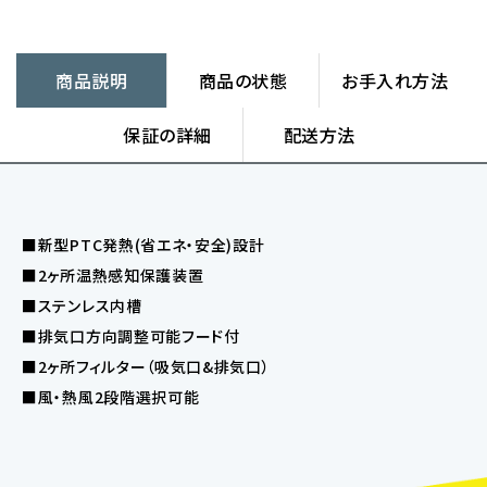
商品説明
商品の状態
お手入れ方法
保証の詳細
配送方法
■新型PTC発熱(省エネ・安全)設計
■2ヶ所温熱感知保護装置
■ステンレス内槽
■排気口方向調整可能フード付
■2ヶ所フィルター（吸気口&排気口）
■風・熱風2段階選択可能