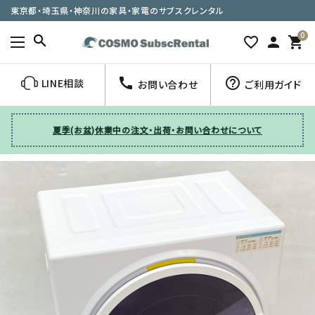
東京都・埼玉県・神奈川の家具・家電のサブスクレンタル
0
search
favorite_border
person
shopping_cart
call
help_outline
LINE相談
お問い合わせ
ご利用ガイド
夏季(お盆)休業中の注文・出荷・お問い合わせについて