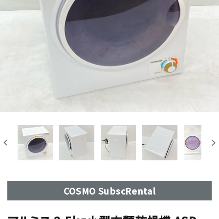
COSMO SubscRental