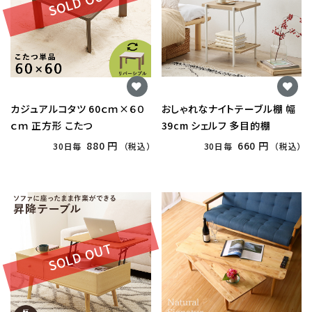
SOLD OUT
カジュアルコタツ 60ｃｍ×６０
おしゃれなナイトテーブル棚 幅
ｃｍ 正方形 こたつ
39cm シェルフ 多目的棚
880 円
660 円
30日毎
（税込）
30日毎
（税込）
SOLD OUT