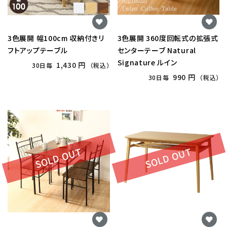
3色展開 幅100cm 収納付きリ
3色展開 360度回転式の拡張式
フトアップテーブル
センターテーブ Natural
Signature ルイン
1,430 円
30日毎
（税込）
990 円
30日毎
（税込）
SOLD OUT
SOLD OUT