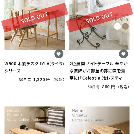
SOLD OUT
SOLD OUT
W900 木製デスク LYLA(ライラ)
2色展開 ナイトテーブル 華やか
シリーズ
な装飾がお部屋の雰囲気を豪
華に！『Celestia（セレスティ
1,320 円
30日毎
（税込）
ア）』シリーズ NT-350
880 円
30日毎
（税込）