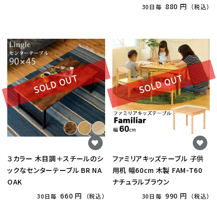
ト 椅子別売り
880 円
30日毎
（税込）
SOLD OUT
SOLD OUT
３カラー 木目調＋スチールのシ
ファミリアキッズテーブル 子供
ックなセンターテーブル BR NA
用机 幅60cm 木製 FAM-T60
OAK
ナチュラルブラウン
660 円
990 円
30日毎
（税込）
30日毎
（税込）