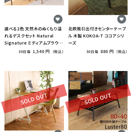
選べる2色 天然木のぬくもり溢
北欧風引出付きセンターテーブ
れるデスクセット Natural
ル 木製 KOKOA-T ココアシリ
Signature ミディアムブラウン
ーズ
orホワイトウォッシュ
1,540 円
880 円
30日毎
（税込）
30日毎
（税込）
SOLD OUT
SOLD OUT