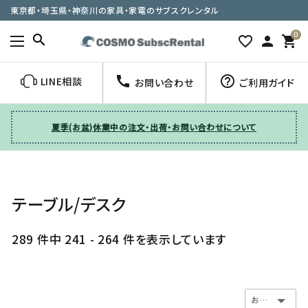
東京都・埼玉県・神奈川の家具・家電のサブスクレンタル
0
search
favorite_border
person
shopping_cart
call
help_outline
LINE相談
お問い合わせ
ご利用ガイド
夏季(お盆)休業中の注文・出荷・お問い合わせについて
テーブル/デスク
289 件中 241 - 264 件を表示しています