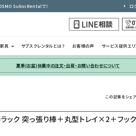
 SubscRentalで！
ロ
ク家具
サブスクレンタルとは？
お客様の声
サービス提供エリ
夏季(お盆)休業中の注文・出荷・お問い合わせについて
洗濯機
チェア
季節家電
ソファー
この記事をシェ
収納
その他
ラック 突っ張り棒＋丸型トレイ×2＋フック