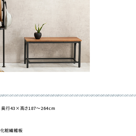
×奥行43×高さ187〜264cm
脂化粧繊維板