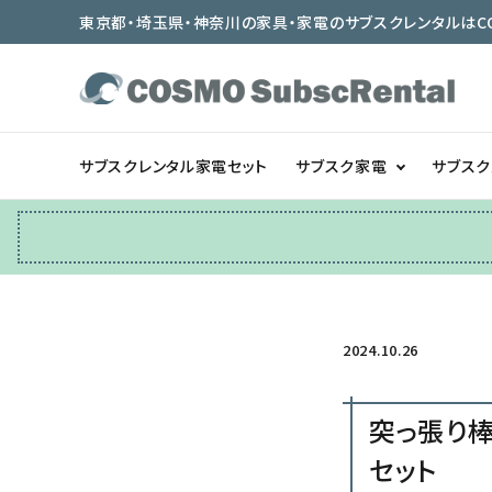
東京都・埼玉県・神奈川の家具・家電のサブスクレンタルはCOSMO
サブスクレンタル家電セット
サブスク家電
サブス
冷蔵庫
テーブル/デスク
2024.10.26
ベッド/寝具
突っ張り棒
セット