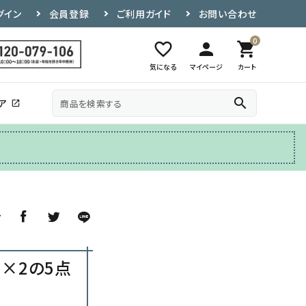
グイン
会員登録
ご利用ガイド
お問い合わせ
0
favorite_border
person
shopping_cart
気になる
マイページ
カート
search
ア
open_in_new
その他
テレビ台
ア
×2の5点